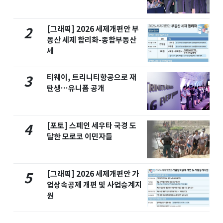
[그래픽] 2026 세제개편안 부
2
동산 세제 합리화-종합부동산
세
티웨이, 트리니티항공으로 재
3
탄생…유니폼 공개
[포토] 스페인 세우타 국경 도
4
달한 모로코 이민자들
[그래픽] 2026 세제개편안 가
5
업상속공제 개편 및 사업승계지
원