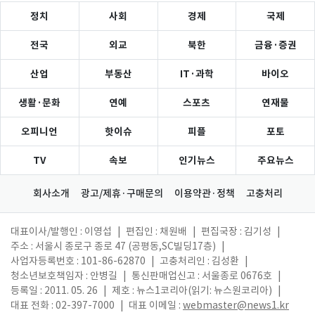
정치
사회
경제
국제
전국
외교
북한
금융·증권
산업
부동산
IT·과학
바이오
생활·문화
연예
스포츠
연재물
오피니언
핫이슈
피플
포토
TV
속보
인기뉴스
주요뉴스
회사소개
광고/제휴·구매문의
이용약관·정책
고충처리
대표이사/발행인 : 이영섭
|
편집인 : 채원배
|
편집국장 : 김기성
|
주소 : 서울시 종로구 종로 47 (공평동,SC빌딩17층)
|
사업자등록번호 : 101-86-62870
|
고충처리인 : 김성환
|
청소년보호책임자 : 안병길
|
통신판매업신고 : 서울종로 0676호
|
등록일 : 2011. 05. 26
|
제호 : 뉴스1코리아(읽기: 뉴스원코리아)
|
대표 전화 : 02-397-7000
|
대표 이메일 :
webmaster@news1.kr