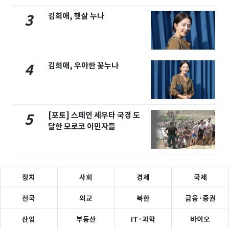
김희애, 햇살 누나
3
김희애, 우아한 꽃누나
4
[포토] 스페인 세우타 국경 도
5
달한 모로코 이민자들
정치
사회
경제
국제
전국
외교
북한
금융·증권
산업
부동산
IT·과학
바이오