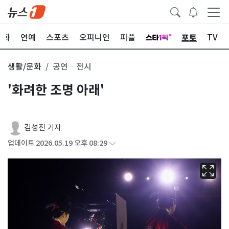
포토
문화
연예
스포츠
오피니언
피플
TV
생활/문화
공연ㆍ전시
'화려한 조명 아래'
김성진 기자
업데이트 2026.05.19 오후 08:29