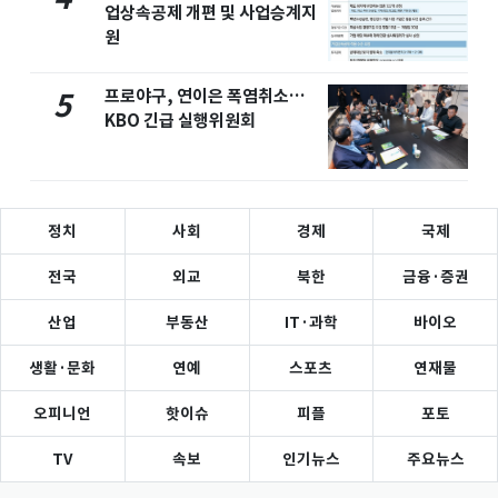
업상속공제 개편 및 사업승계지
원
프로야구, 연이은 폭염취소…
5
KBO 긴급 실행위원회
정치
사회
경제
국제
전국
외교
북한
금융·증권
산업
부동산
IT·과학
바이오
생활·문화
연예
스포츠
연재물
오피니언
핫이슈
피플
포토
TV
속보
인기뉴스
주요뉴스