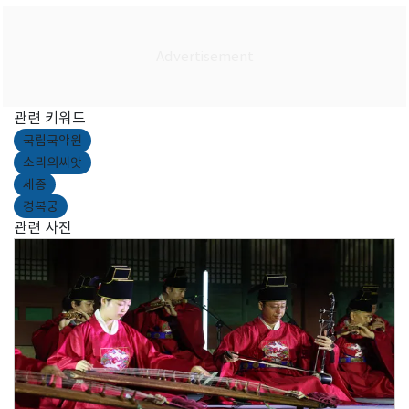
관련 키워드
국립국악원
소리의씨앗
세종
경복궁
관련 사진