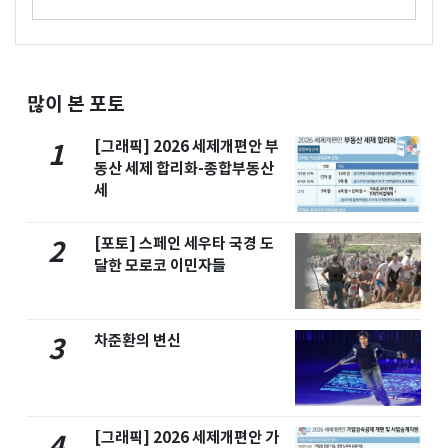
많이 본 포토
[그래픽] 2026 세제개편안 부
1
동산 세제 합리화-종합부동산
세
[포토] 스페인 세우타 국경 도
2
달한 모로코 이민자들
차준환의 변신
3
[그래픽] 2026 세제개편안 가
4