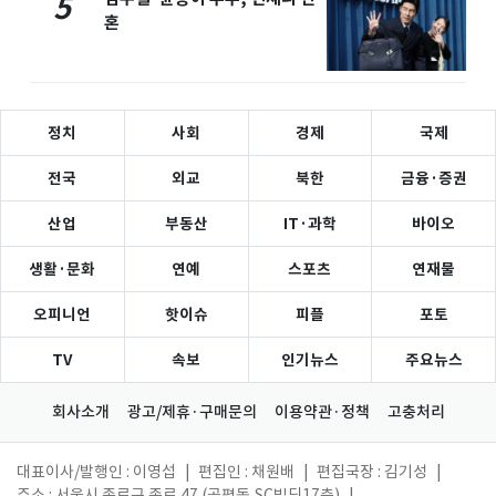
5
혼
정치
사회
경제
국제
전국
외교
북한
금융·증권
산업
부동산
IT·과학
바이오
생활·문화
연예
스포츠
연재물
오피니언
핫이슈
피플
포토
TV
속보
인기뉴스
주요뉴스
회사소개
광고/제휴·구매문의
이용약관·정책
고충처리
대표이사/발행인 : 이영섭
|
편집인 : 채원배
|
편집국장 : 김기성
|
주소 : 서울시 종로구 종로 47 (공평동,SC빌딩17층)
|