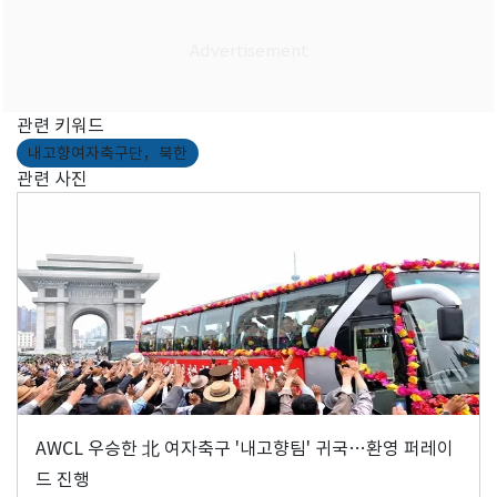
관련 키워드
내고향여자축구단，북한
관련 사진
AWCL 우승한 北 여자축구 '내고향팀' 귀국…환영 퍼레이
드 진행