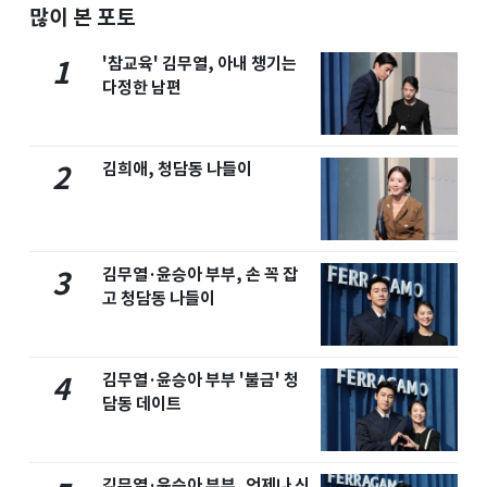
많이 본 포토
'참교육' 김무열, 아내 챙기는
1
다정한 남편
김희애, 청담동 나들이
2
김무열·윤승아 부부, 손 꼭 잡
3
고 청담동 나들이
김무열·윤승아 부부 '불금' 청
4
담동 데이트
김무열·윤승아 부부, 언제나 신