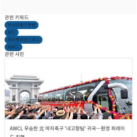
관련 키워드
아시아축구연맹
AFC
여자챔피언스리그
AWCL
관련 사진
AWCL 우승한 北 여자축구 '내고향팀' 귀국…환영 퍼레이
드 진행