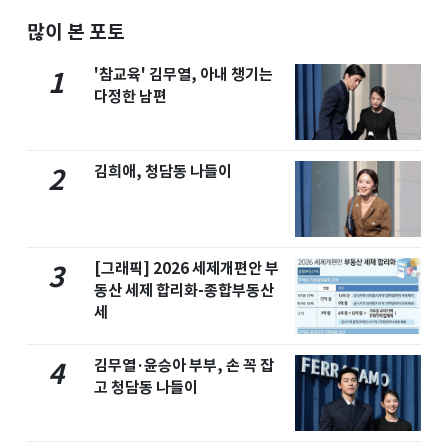
많이 본 포토
'참교육' 김무열, 아내 챙기는
1
다정한 남편
김희애, 청담동 나들이
2
[그래픽] 2026 세제개편안 부
3
동산 세제 합리화-종합부동산
세
김무열·윤승아 부부, 손 꼭 잡
4
고 청담동 나들이