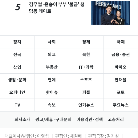
김무열·윤승아 부부 '불금' 청
5
담동 데이트
정치
사회
경제
국제
전국
외교
북한
금융·증권
산업
부동산
IT·과학
바이오
생활·문화
연예
스포츠
연재물
오피니언
핫이슈
피플
포토
TV
속보
인기뉴스
주요뉴스
회사소개
광고/제휴·구매문의
이용약관·정책
고충처리
대표이사/발행인 : 이영섭
|
편집인 : 채원배
|
편집국장 : 김기성
|