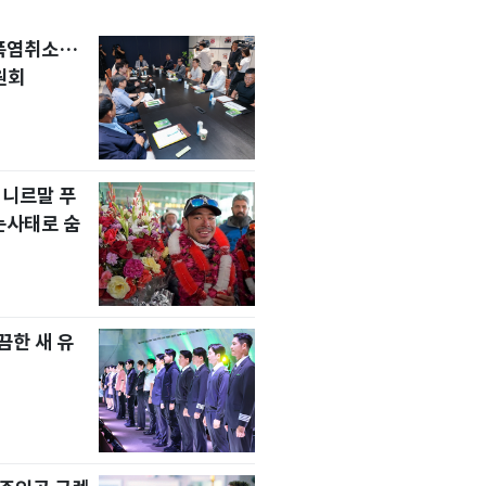
 폭염취소…
원회
 니르말 푸
눈사태로 숨
한 새 유