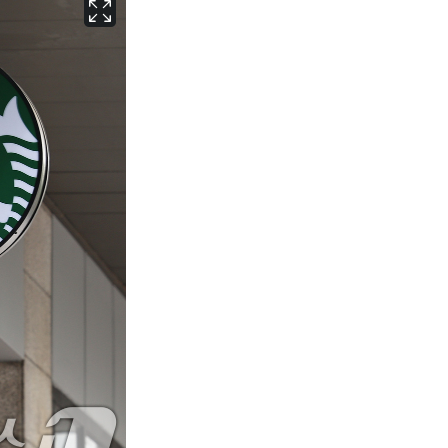
대구
31
℃
인천
31
℃
광주
31
℃
대전
29
℃
울산
29
℃
강릉
26
℃
제주
28
℃