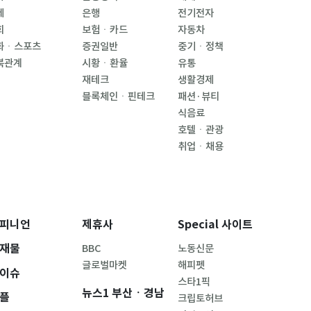
제
은행
전기전자
회
보험ㆍ카드
자동차
화ㆍ스포츠
증권일반
중기ㆍ정책
북관계
시황ㆍ환율
유통
재테크
생활경제
블록체인ㆍ핀테크
패션·뷰티
식음료
호텔ㆍ관광
취업ㆍ채용
피니언
제휴사
Special 사이트
재물
BBC
노동신문
글로벌마켓
해피펫
이슈
스타1픽
뉴스1 부산ㆍ경남
플
크립토허브