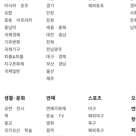
아시아ㆍ호주
경기
재외동포
경
유럽
인천
사
중동ㆍ아프리카
강원
문
중남미
세종ㆍ충북
남
국제경제
대전ㆍ충남
기후변화
전북
국제기구
전남광주
피플&피플
대구ㆍ경북
지구촌화제
부산ㆍ경남
국제일반
울산
제주
생활·문화
연예
스포츠
오
연
공연ㆍ전시
연예가화제
야구
책
방송ㆍTV
해외야구
핫
종교
영화
축구
피
국가유산ㆍ학술
음악
해외축구