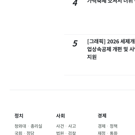
가맥축제 오셔서 더위
4
[그래픽] 2026 세제
5
업상속공제 개편 및 
지원
정치
사회
경제
청와대ㆍ총리실
사건ㆍ사고
경제ㆍ정책
국회ㆍ정당
법원ㆍ검찰
재정ㆍ통화