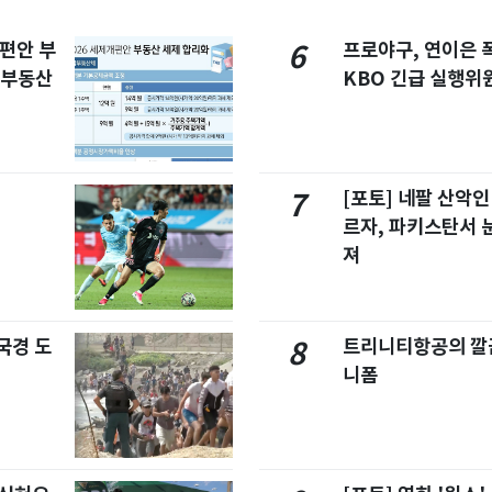
개편안 부
프로야구, 연이은
6
합부동산
KBO 긴급 실행위
[포토] 네팔 산악인
7
르자, 파키스탄서 
져
국경 도
트리니티항공의 깔끔
8
니폼