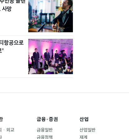
' 주인공 글렌
 사망
니티항공으로
'
한
금융·증권
산업
치ㆍ외교
금융일반
산업일반
사
금융정책
재계