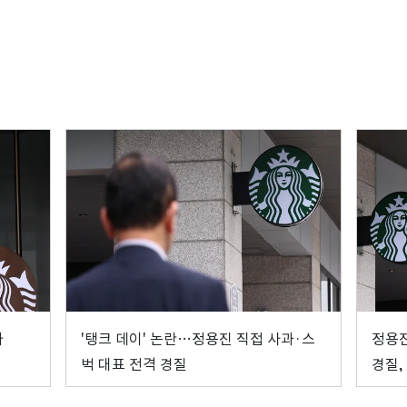
파
'탱크 데이' 논란…정용진 직접 사과·스
정용진
벅 대표 전격 경질
경질,