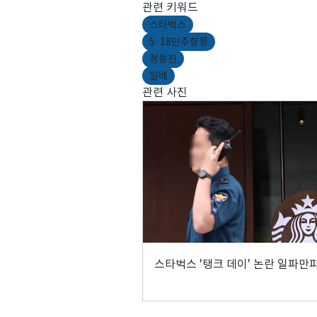
관련 키워드
스타벅스
5·18민주항쟁
정용진
일베
관련 사진
스타벅스 '탱크 데이' 논란 일파만