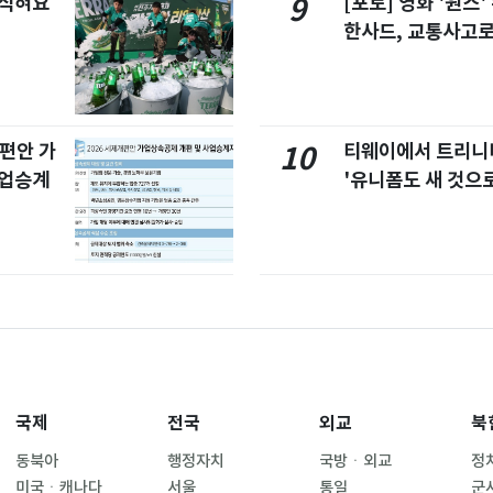
 식혀요
[포토] 영화 '원스
9
한사드, 교통사고로
개편안 가
티웨이에서 트리
10
사업승계
'유니폼도 새 것으로
국제
전국
외교
북
동북아
행정자치
국방ㆍ외교
정
미국ㆍ캐나다
서울
통일
군