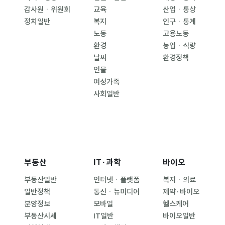
감사원ㆍ위원회
교육
산업ㆍ통상
정치일반
복지
인구ㆍ통계
노동
고용노동
환경
농업ㆍ식량
날씨
환경정책
인물
여성가족
사회일반
부동산
IT·과학
바이오
부동산일반
인터넷ㆍ플랫폼
복지ㆍ의료
일반정책
통신ㆍ뉴미디어
제약·바이오
분양정보
모바일
헬스케어
부동산시세
IT일반
바이오일반