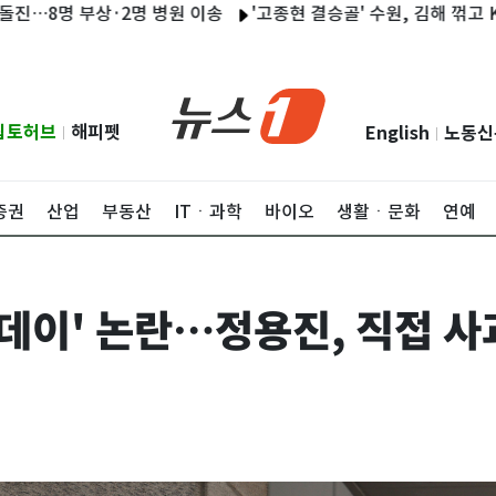
 부상·2명 병원 이송
'고종현 결승골' 수원, 김해 꺾고 K리그2 
립토허브
해피펫
English
노동신
|
|
증권
산업
부동산
ITㆍ과학
바이오
생활ㆍ문화
연예
 데이' 논란…정용진, 직접 사