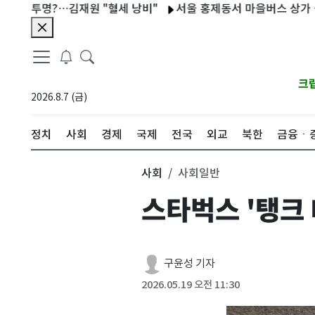
명?…김재원 "혈세 낭비"
서울 홍제동서 마을버스 상가 돌진…8명
크
2026.8.7 (금)
정치
사회
경제
국제
전국
외교
북한
금융ㆍ
사회
사회일반
스타벅스 '탱크
구윤성 기자
2026.05.19 오전 11:30