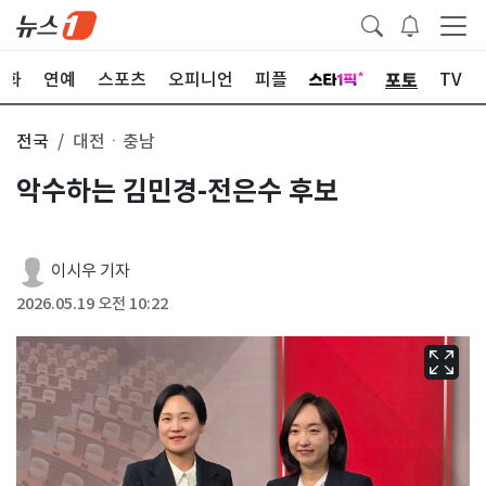
포토
문화
연예
스포츠
오피니언
피플
TV
전국
대전ㆍ충남
악수하는 김민경-전은수 후보
이시우 기자
2026.05.19 오전 10:22