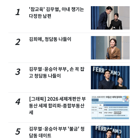
'참교육' 김무열, 아내 챙기는
1
다정한 남편
김희애, 청담동 나들이
2
김무열·윤승아 부부, 손 꼭 잡
3
고 청담동 나들이
[그래픽] 2026 세제개편안 부
4
동산 세제 합리화-종합부동산
세
김무열·윤승아 부부 '불금' 청
5
담동 데이트