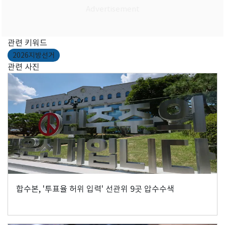
관련 키워드
2026지방선거
관련 사진
합수본, '투표율 허위 입력' 선관위 9곳 압수수색