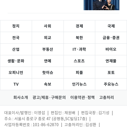
정치
사회
경제
국제
전국
외교
북한
금융·증권
산업
부동산
IT·과학
바이오
생활·문화
연예
스포츠
연재물
오피니언
핫이슈
피플
포토
TV
속보
인기뉴스
주요뉴스
회사소개
광고/제휴·구매문의
이용약관·정책
고충처리
대표이사/발행인 : 이영섭
|
편집인 : 채원배
|
편집국장 : 김기성
|
주소 : 서울시 종로구 종로 47 (공평동,SC빌딩17층)
|
사업자등록번호 : 101-86-62870
|
고충처리인 : 김성환
|