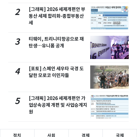
[그래픽] 2026 세제개편안 부
2
동산 세제 합리화-종합부동산
세
티웨이, 트리니티항공으로 재
3
탄생…유니폼 공개
[포토] 스페인 세우타 국경 도
4
달한 모로코 이민자들
[그래픽] 2026 세제개편안 가
5
업상속공제 개편 및 사업승계지
원
정치
사회
경제
국제