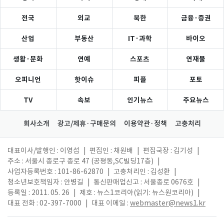
전국
외교
북한
금융·증권
산업
부동산
IT·과학
바이오
생활·문화
연예
스포츠
연재물
오피니언
핫이슈
피플
포토
TV
속보
인기뉴스
주요뉴스
회사소개
광고/제휴·구매문의
이용약관·정책
고충처리
대표이사/발행인 : 이영섭
|
편집인 : 채원배
|
편집국장 : 김기성
|
주소 : 서울시 종로구 종로 47 (공평동,SC빌딩17층)
|
사업자등록번호 : 101-86-62870
|
고충처리인 : 김성환
|
청소년보호책임자 : 안병길
|
통신판매업신고 : 서울종로 0676호
|
등록일 : 2011. 05. 26
|
제호 : 뉴스1코리아(읽기: 뉴스원코리아)
|
대표 전화 : 02-397-7000
|
대표 이메일 :
webmaster@news1.kr