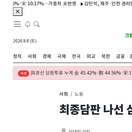
6%·宋 10.17%…가중치 未반영
김민석, 제주·인천 권리당원 투표 
크
2026.8.8 (토)
정치
사회
경제
국제
전국
외교
북한
금융ㆍ
與경선 당원투표 누계 金 45.42%·鄭 44.56%·宋
속보
사회
노동
최종담판 나선 
오대일 기자