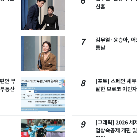
6
신혼
김무열·윤승아, 어
7
름날
개편안 부
[포토] 스페인 세우
8
합부동산
달한 모로코 이민
[그래픽] 2026 
9
업상속공제 개편 및