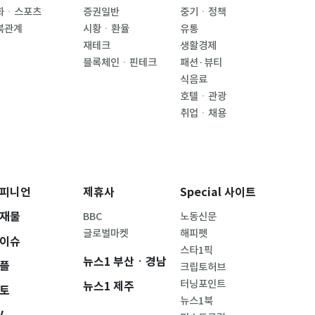
화ㆍ스포츠
증권일반
중기ㆍ정책
북관계
시황ㆍ환율
유통
재테크
생활경제
블록체인ㆍ핀테크
패션·뷰티
식음료
호텔ㆍ관광
취업ㆍ채용
피니언
제휴사
Special 사이트
재물
BBC
노동신문
글로벌마켓
해피펫
이슈
스타1픽
뉴스1 부산ㆍ경남
플
크립토허브
터닝포인트
뉴스1 제주
토
뉴스1북