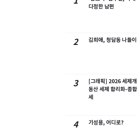
1
다정한 남편
김희애, 청담동 나들이
2
[그래픽] 2026 세제
3
동산 세제 합리화-종
세
기성용, 어디로?
4