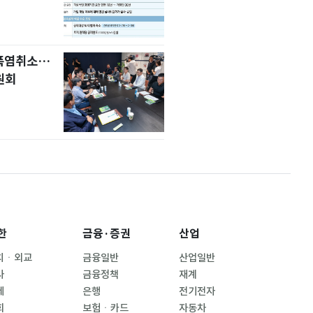
 폭염취소…
원회
한
금융·증권
산업
치ㆍ외교
금융일반
산업일반
사
금융정책
재계
제
은행
전기전자
회
보험ㆍ카드
자동차