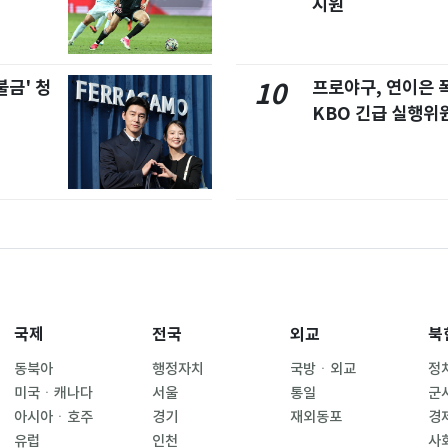
지원
불금' 청
프로야구, 연이은
10
KBO 긴급 실행위
국제
전국
외교
북
동북아
행정자치
국방ㆍ외교
정
미국ㆍ캐나다
서울
통일
군
아시아ㆍ호주
경기
재외동포
경
유럽
인천
사