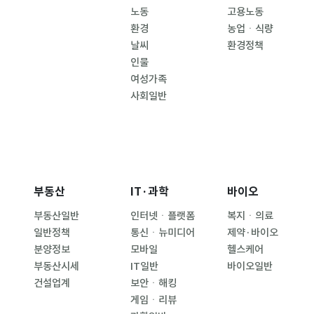
노동
고용노동
환경
농업ㆍ식량
날씨
환경정책
인물
여성가족
사회일반
부동산
IT·과학
바이오
부동산일반
인터넷ㆍ플랫폼
복지ㆍ의료
일반정책
통신ㆍ뉴미디어
제약·바이오
분양정보
모바일
헬스케어
부동산시세
IT일반
바이오일반
건설업계
보안ㆍ해킹
게임ㆍ리뷰