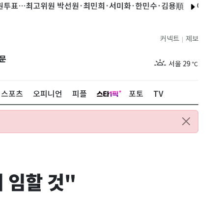
…최고위원 박선원·최민희·서미화·한민수·김용順
이동욱, 태국에
커넥트
제보
|
제주
29
℃
문
서울
29
℃
부산
29
℃
스포츠
오피니언
피플
포토
TV
대구
28
℃
인천
29
℃
광주
29
℃
대전
28
℃
 임할 것"
울산
28
℃
강릉
21
℃
제주
29
℃