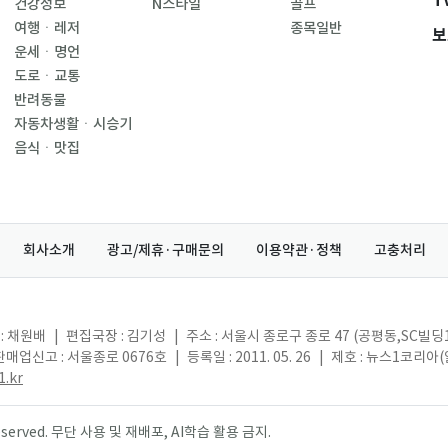
T
건강정보
N스타일
골프
여행ㆍ레저
종목일반
보
운세ㆍ명언
도로ㆍ교통
반려동물
자동차생활ㆍ시승기
음식ㆍ맛집
회사소개
광고/제휴·구매문의
이용약관·정책
고충처리
: 채원배
|
편집국장 : 김기성
|
주소 : 서울시 종로구 종로 47 (공평동,SC빌딩
매업신고 : 서울종로 0676호
|
등록일 : 2011. 05. 26
|
제호 : 뉴스1코리아
.kr
s reserved. 무단 사용 및 재배포, AI학습 활용 금지.