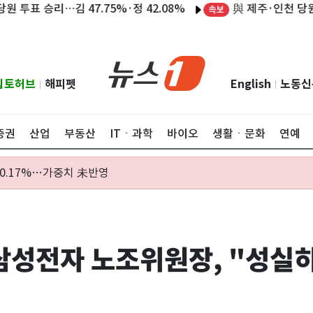
與 제주·인천 당원투표
승리…김 47.75%·정 42.08%
속보
립토허브
해피펫
English
노동신
|
|
증권
산업
부동산
ITㆍ과학
바이오
생활ㆍ문화
연예
 10.17%…가중치 未반영
삼성전자 노조위원장, "성실히