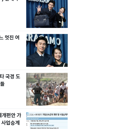
느 멋진 여
타 국경 도
자들
세제개편안 가
 사업승계