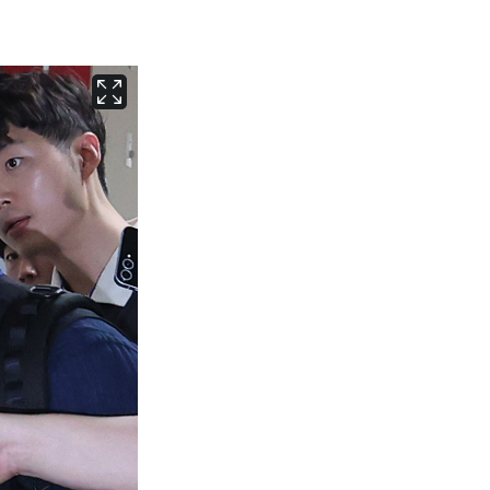
서울
29
℃
부산
29
℃
대구
28
℃
인천
29
℃
광주
29
℃
대전
28
℃
울산
28
℃
강릉
21
℃
제주
29
℃