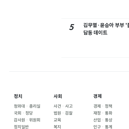
김무열·윤승아 부부 '
5
담동 데이트
정치
사회
경제
청와대ㆍ총리실
사건ㆍ사고
경제ㆍ정책
국회ㆍ정당
법원ㆍ검찰
재정ㆍ통화
감사원ㆍ위원회
교육
산업ㆍ통상
정치일반
복지
인구ㆍ통계