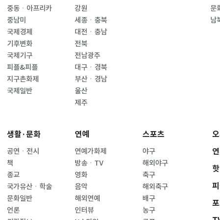
중동ㆍ아프리카
강원
문
중남미
세종ㆍ충북
남
국제경제
대전ㆍ충남
기후변화
전북
국제기구
전남광주
피플&피플
대구ㆍ경북
지구촌화제
부산ㆍ경남
국제일반
울산
제주
생활·문화
연예
스포츠
오
연
공연ㆍ전시
연예가화제
야구
책
방송ㆍTV
해외야구
핫
종교
영화
축구
피
국가유산ㆍ학술
음악
해외축구
문화일반
해외연예
배구
포
언론
인터뷰
농구