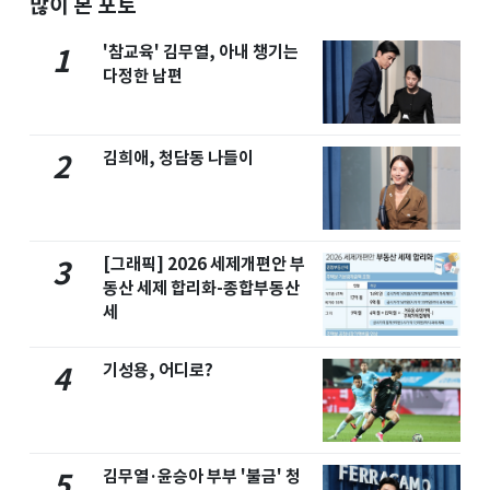
많이 본 포토
'참교육' 김무열, 아내 챙기는
1
다정한 남편
김희애, 청담동 나들이
2
[그래픽] 2026 세제개편안 부
3
동산 세제 합리화-종합부동산
세
기성용, 어디로?
4
김무열·윤승아 부부 '불금' 청
5