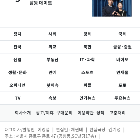
담동 데이트
정치
사회
경제
국제
전국
외교
북한
금융·증권
산업
부동산
IT·과학
바이오
생활·문화
연예
스포츠
연재물
오피니언
핫이슈
피플
포토
TV
속보
인기뉴스
주요뉴스
회사소개
광고/제휴·구매문의
이용약관·정책
고충처리
대표이사/발행인 : 이영섭
|
편집인 : 채원배
|
편집국장 : 김기성
|
주소 : 서울시 종로구 종로 47 (공평동,SC빌딩17층)
|