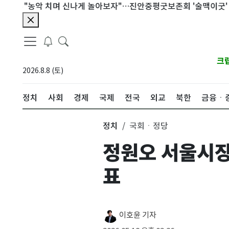
"농악 치며 신나게 놀아보자"…진안중평굿보존회 '술맥이굿' 개최
크
2026.8.8 (토)
정치
사회
경제
국제
전국
외교
북한
금융ㆍ
정치
국회ㆍ정당
정원오 서울시장
표
이호윤 기자