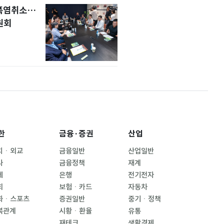
 폭염취소…
원회
한
금융·증권
산업
치ㆍ외교
금융일반
산업일반
사
금융정책
재계
제
은행
전기전자
회
보험ㆍ카드
자동차
화ㆍ스포츠
증권일반
중기ㆍ정책
북관계
시황ㆍ환율
유통
재테크
생활경제