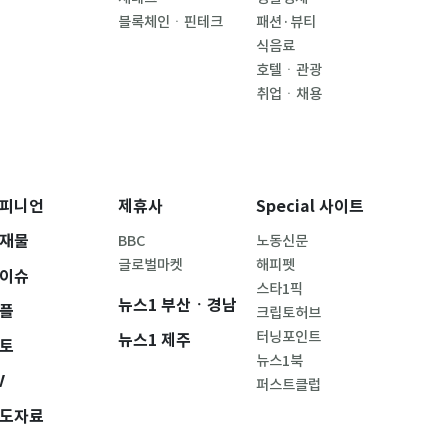
블록체인ㆍ핀테크
패션·뷰티
식음료
호텔ㆍ관광
취업ㆍ채용
피니언
제휴사
Special 사이트
재물
BBC
노동신문
글로벌마켓
해피펫
이슈
스타1픽
뉴스1 부산ㆍ경남
플
크립토허브
터닝포인트
뉴스1 제주
토
뉴스1북
V
퍼스트클럽
도자료