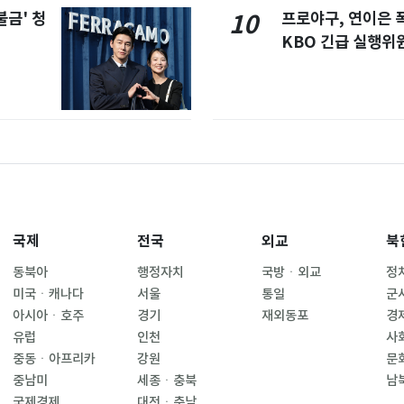
불금' 청
프로야구, 연이은
10
KBO 긴급 실행위
국제
전국
외교
북
동북아
행정자치
국방ㆍ외교
정
미국ㆍ캐나다
서울
통일
군
아시아ㆍ호주
경기
재외동포
경
유럽
인천
사
중동ㆍ아프리카
강원
문
중남미
세종ㆍ충북
남
국제경제
대전ㆍ충남