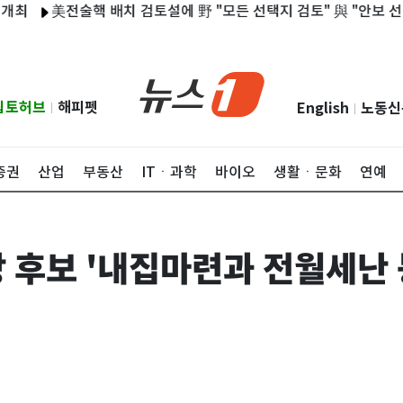
美전술핵 배치 검토설에 野 "모든 선택지 검토" 與 "안보 선동"
립토허브
해피펫
English
노동신
|
|
증권
산업
부동산
ITㆍ과학
바이오
생활ㆍ문화
연예
 후보 '내집마련과 전월세난 등