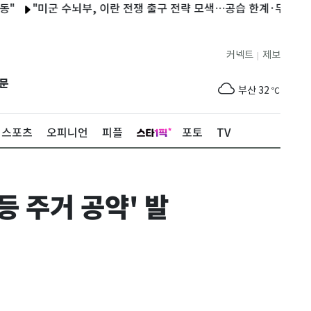
"미군 수뇌부, 이란 전쟁 출구 전략 모색…공습 한계·무기 비축량 감
제주
29
℃
커넥트
제보
|
서울
34
℃
문
부산
32
℃
대구
31
℃
스포츠
오피니언
피플
포토
TV
인천
36
℃
광주
33
℃
 주거 공약' 발
대전
30
℃
울산
31
℃
강릉
21
℃
제주
29
℃
서울
34
℃