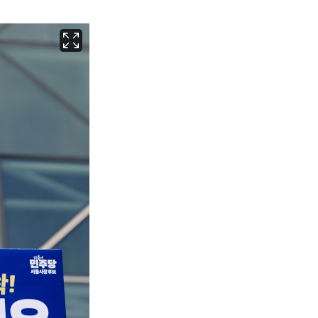
부산
32
℃
대구
31
℃
인천
36
℃
광주
33
℃
대전
30
℃
울산
31
℃
강릉
21
℃
제주
29
℃