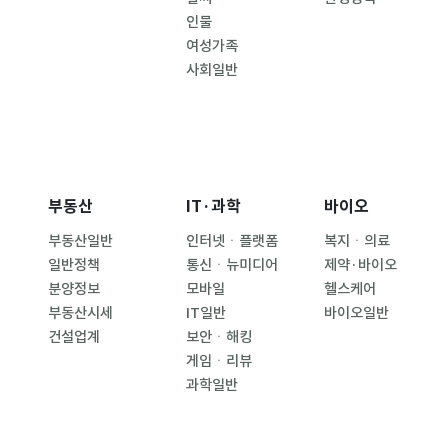
인물
여성가족
사회일반
부동산
IT·과학
바이오
부동산일반
인터넷ㆍ플랫폼
복지ㆍ의료
일반정책
통신ㆍ뉴미디어
제약·바이오
분양정보
모바일
헬스케어
부동산시세
IT일반
바이오일반
건설업계
보안ㆍ해킹
게임ㆍ리뷰
과학일반