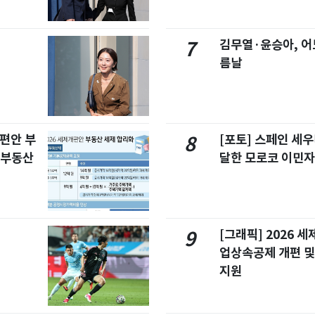
김무열·윤승아, 어
7
름날
개편안 부
[포토] 스페인 세우
8
합부동산
달한 모로코 이민
[그래픽] 2026 
9
업상속공제 개편 및
지원