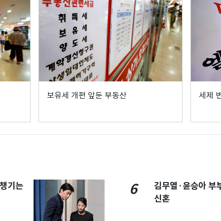
보유세 개편 앞둔 부동산
세제 
 챙기는
김무열·윤승아 부부
6
신혼