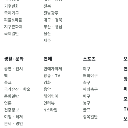
기후변화
전북
국제기구
전남광주
피플&피플
대구ㆍ경북
지구촌화제
부산ㆍ경남
국제일반
울산
제주
생활·문화
연예
스포츠
오
연
공연ㆍ전시
연예가화제
야구
책
방송ㆍTV
해외야구
핫
종교
영화
축구
피
국가유산ㆍ학술
음악
해외축구
문화일반
해외연예
배구
포
언론
인터뷰
농구
T
건강정보
N스타일
골프
여행ㆍ레저
종목일반
보
운세ㆍ명언