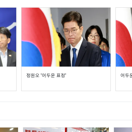
정원오 '어두운 표정'
어두운