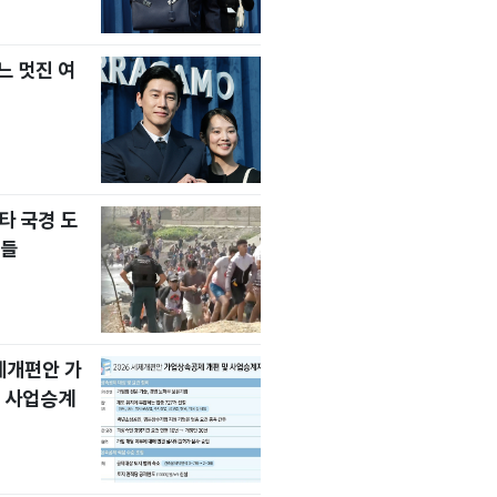
느 멋진 여
타 국경 도
자들
세제개편안 가
 사업승계