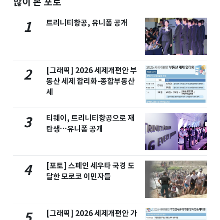
많이 본 포토
트리니티항공, 유니폼 공개
1
[그래픽] 2026 세제개편안 부
2
동산 세제 합리화-종합부동산
세
티웨이, 트리니티항공으로 재
3
탄생…유니폼 공개
[포토] 스페인 세우타 국경 도
4
달한 모로코 이민자들
[그래픽] 2026 세제개편안 가
5