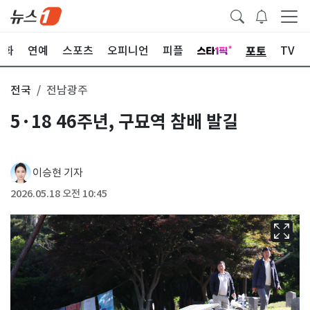
포토
문화
연예
스포츠
오피니언
피플
TV
전국
전남광주
5·18 46주년, 구묘역 참배 발길
이승현 기자
2026.05.18 오전 10:45