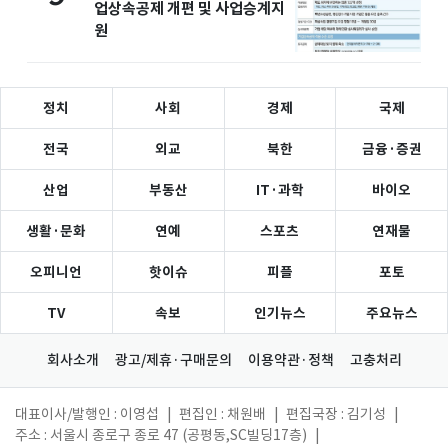
업상속공제 개편 및 사업승계지
원
정치
사회
경제
국제
전국
외교
북한
금융·증권
산업
부동산
IT·과학
바이오
생활·문화
연예
스포츠
연재물
오피니언
핫이슈
피플
포토
TV
속보
인기뉴스
주요뉴스
회사소개
광고/제휴·구매문의
이용약관·정책
고충처리
대표이사/발행인 : 이영섭
|
편집인 : 채원배
|
편집국장 : 김기성
|
주소 : 서울시 종로구 종로 47 (공평동,SC빌딩17층)
|