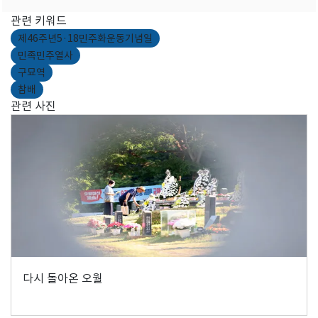
관련 키워드
제46주년5·18민주화운동기념일
민족민주열사
구묘역
참배
관련 사진
다시 돌아온 오월