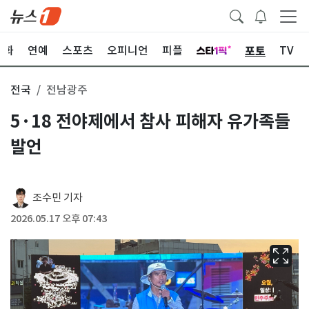
포토
문화
연예
스포츠
오피니언
피플
TV
전국
전남광주
5·18 전야제에서 참사 피해자 유가족들
발언
조수민 기자
2026.05.17 오후 07:43