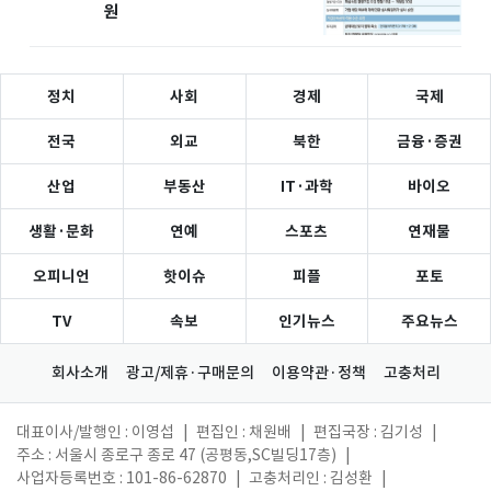
원
정치
사회
경제
국제
전국
외교
북한
금융·증권
산업
부동산
IT·과학
바이오
생활·문화
연예
스포츠
연재물
오피니언
핫이슈
피플
포토
TV
속보
인기뉴스
주요뉴스
회사소개
광고/제휴·구매문의
이용약관·정책
고충처리
대표이사/발행인 : 이영섭
|
편집인 : 채원배
|
편집국장 : 김기성
|
주소 : 서울시 종로구 종로 47 (공평동,SC빌딩17층)
|
사업자등록번호 : 101-86-62870
|
고충처리인 : 김성환
|