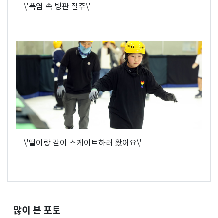
\'폭염 속 빙판 질주\'
\'딸이랑 같이 스케이트하러 왔어요\'
많이 본 포토