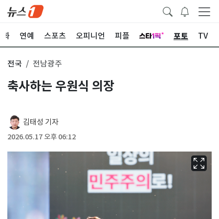
포토
문화
연예
스포츠
오피니언
피플
TV
전국
전남광주
축사하는 우원식 의장
김태성 기자
2026.05.17 오후 06:12