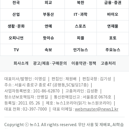
전국
외교
북한
금융·증권
산업
부동산
IT·과학
바이오
생활·문화
연예
스포츠
연재물
오피니언
핫이슈
피플
포토
TV
속보
인기뉴스
주요뉴스
회사소개
광고/제휴·구매문의
이용약관·정책
고충처리
대표이사/발행인 : 이영섭
|
편집인 : 채원배
|
편집국장 : 김기성
|
주소 : 서울시 종로구 종로 47 (공평동,SC빌딩17층)
|
사업자등록번호 : 101-86-62870
|
고충처리인 : 김성환
|
청소년보호책임자 : 안병길
|
통신판매업신고 : 서울종로 0676호
|
등록일 : 2011. 05. 26
|
제호 : 뉴스1코리아(읽기: 뉴스원코리아)
|
대표 전화 : 02-397-7000
|
대표 이메일 :
webmaster@news1.kr
Copyright ⓒ 뉴스1. All rights reserved. 무단 사용 및 재배포, AI학습