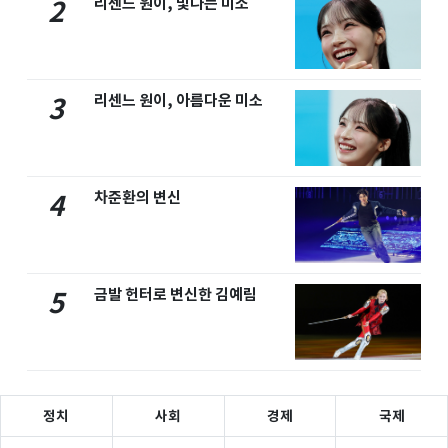
리센느 원이, 빛나는 미소
2
리센느 원이, 아름다운 미소
3
차준환의 변신
4
금발 헌터로 변신한 김예림
5
정치
사회
경제
국제