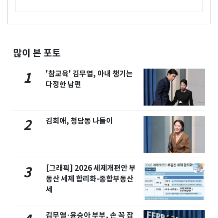
많이 본 포토
'참교육' 김무열, 아내 챙기는
1
다정한 남편
김희애, 청담동 나들이
2
[그래픽] 2026 세제개편안 부
3
동산 세제 합리화-종합부동산
세
김무열·윤승아 부부, 손 꼭 잡