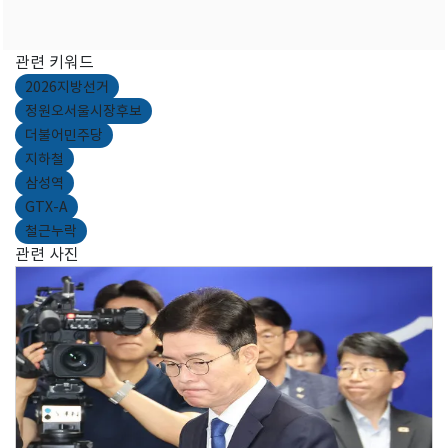
관련 키워드
2026지방선거
정원오서울시장후보
더불어민주당
지하철
삼성역
GTX-A
철근누락
관련 사진