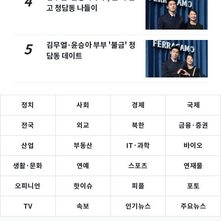
4
고 청담동 나들이
김무열·윤승아 부부 '불금' 청
5
담동 데이트
정치
사회
경제
국제
전국
외교
북한
금융·증권
산업
부동산
IT·과학
바이오
생활·문화
연예
스포츠
연재물
오피니언
핫이슈
피플
포토
TV
속보
인기뉴스
주요뉴스