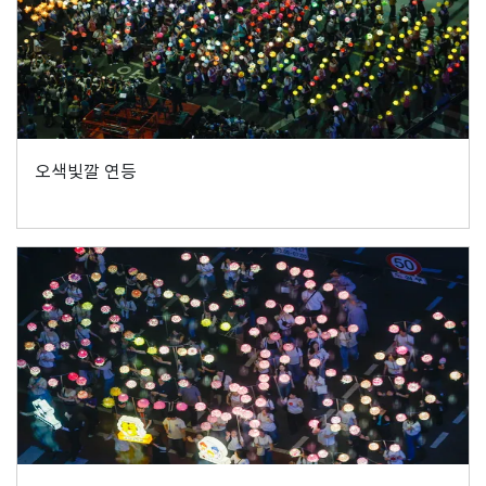
오색빛깔 연등