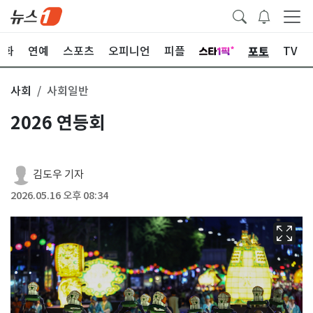
포토
문화
연예
스포츠
오피니언
피플
TV
사회
사회일반
2026 연등회
김도우 기자
2026.05.16 오후 08:34