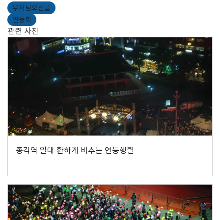
부처님오신날
연등회
관련 사진
종각역 일대 환하게 비추는 연등행렬