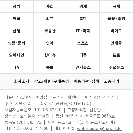
정치
사회
경제
국제
전국
외교
북한
금융·증권
산업
부동산
IT·과학
바이오
생활·문화
연예
스포츠
연재물
오피니언
핫이슈
피플
포토
TV
속보
인기뉴스
주요뉴스
회사소개
광고/제휴·구매문의
이용약관·정책
고충처리
대표이사/발행인 : 이영섭
|
편집인 : 채원배
|
편집국장 : 김기성
|
주소 : 서울시 종로구 종로 47 (공평동,SC빌딩17층)
|
사업자등록번호 : 101-86-62870
|
고충처리인 : 김성환
|
청소년보호책임자 : 안병길
|
통신판매업신고 : 서울종로 0676호
|
등록일 : 2011. 05. 26
|
제호 : 뉴스1코리아(읽기: 뉴스원코리아)
|
대표 전화 : 02-397-7000
|
대표 이메일 :
webmaster@news1.kr