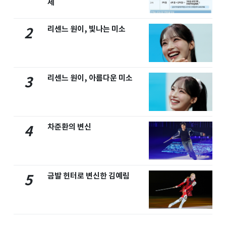
세
리센느 원이, 빛나는 미소
2
리센느 원이, 아름다운 미소
3
차준환의 변신
4
금발 헌터로 변신한 김예림
5