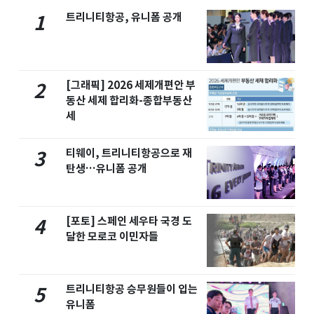
트리니티항공, 유니폼 공개
1
[그래픽] 2026 세제개편안 부
2
동산 세제 합리화-종합부동산
세
티웨이, 트리니티항공으로 재
3
탄생…유니폼 공개
[포토] 스페인 세우타 국경 도
4
달한 모로코 이민자들
트리니티항공 승무원들이 입는
5
유니폼