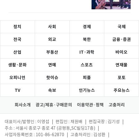
정치
사회
경제
국제
전국
외교
북한
금융·증권
산업
부동산
IT·과학
바이오
생활·문화
연예
스포츠
연재물
오피니언
핫이슈
피플
포토
TV
속보
인기뉴스
주요뉴스
회사소개
광고/제휴·구매문의
이용약관·정책
고충처리
대표이사/발행인 : 이영섭
|
편집인 : 채원배
|
편집국장 : 김기성
|
주소 : 서울시 종로구 종로 47 (공평동,SC빌딩17층)
|
사업자등록번호 : 101-86-62870
|
고충처리인 : 김성환
|