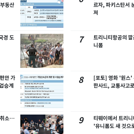
합부동산
르자, 파키스탄서 
져
국경 도
트리니티항공의 깔끔
7
니폼
개편안 가
[포토] 영화 '원스
8
사업승계
한사드, 교통사고로
염취소…
티웨이에서 트리
9
'유니폼도 새 것으로