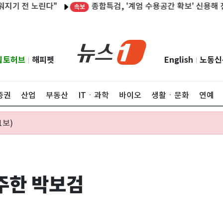
종합특검, '계엄 수용공간 확보' 신용해 전 교정
 노린다"
속보
립토허브
해피펫
English
노동신
|
|
증권
산업
부동산
ITㆍ과학
바이오
생활ㆍ문화
연예
1보)
완주한 박보검