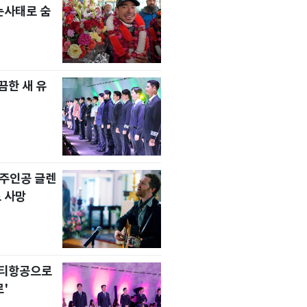
눈사태로 숨
한 새 유
' 주인공 글렌
 사망
니티항공으로
'