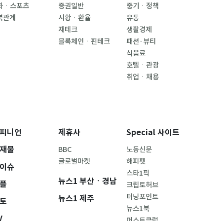
화ㆍ스포츠
증권일반
중기ㆍ정책
북관계
시황ㆍ환율
유통
재테크
생활경제
블록체인ㆍ핀테크
패션·뷰티
식음료
호텔ㆍ관광
취업ㆍ채용
피니언
제휴사
Special 사이트
재물
BBC
노동신문
글로벌마켓
해피펫
이슈
스타1픽
뉴스1 부산ㆍ경남
플
크립토허브
터닝포인트
뉴스1 제주
토
뉴스1북
V
퍼스트클럽