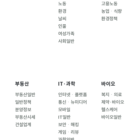
노동
고용노동
환경
농업ㆍ식량
날씨
환경정책
인물
여성가족
사회일반
부동산
IT·과학
바이오
부동산일반
인터넷ㆍ플랫폼
복지ㆍ의료
일반정책
통신ㆍ뉴미디어
제약·바이오
분양정보
모바일
헬스케어
부동산시세
IT일반
바이오일반
건설업계
보안ㆍ해킹
게임ㆍ리뷰
과학일반