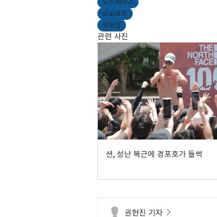
노스페이스
star포토
박보검
관련 사진
션, 성난 복근에 경포호가 들썩
권현진 기자