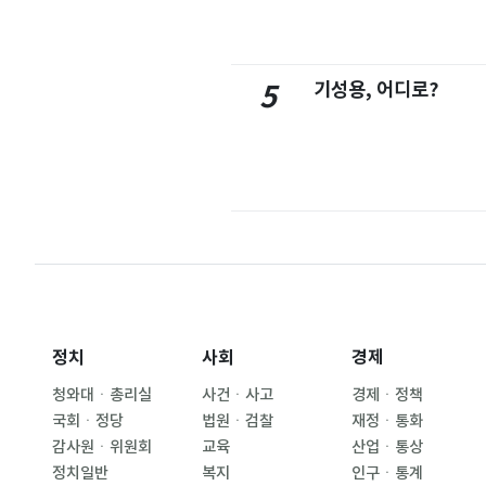
기성용, 어디로?
5
정치
사회
경제
청와대ㆍ총리실
사건ㆍ사고
경제ㆍ정책
국회ㆍ정당
법원ㆍ검찰
재정ㆍ통화
감사원ㆍ위원회
교육
산업ㆍ통상
정치일반
복지
인구ㆍ통계