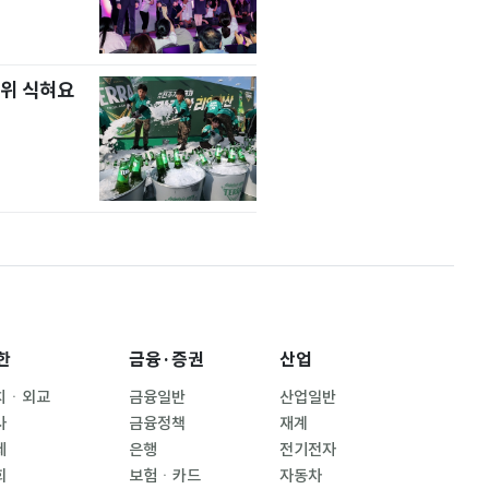
위 식혀요
한
금융·증권
산업
치ㆍ외교
금융일반
산업일반
사
금융정책
재계
제
은행
전기전자
회
보험ㆍ카드
자동차