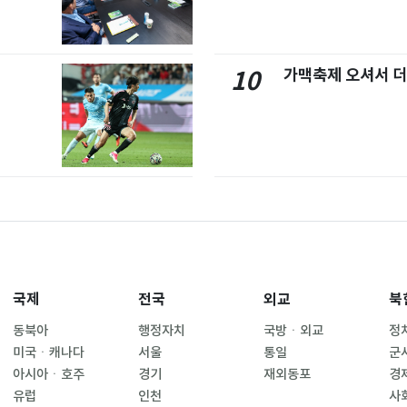
가맥축제 오셔서 더
10
국제
전국
외교
북
동북아
행정자치
국방ㆍ외교
정
미국ㆍ캐나다
서울
통일
군
아시아ㆍ호주
경기
재외동포
경
유럽
인천
사