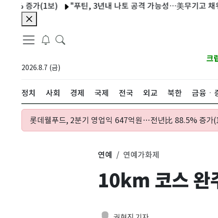
증가(1보)
"푸틴, 3년내 나토 공격 가능성…美무기고 채워지기 전
크
2026.8.7 (금)
정치
사회
경제
국제
전국
외교
북한
금융ㆍ
롯데웰푸드, 2분기 영업익 647억원…전년比 88.5% 증가(
연예
연예가화제
10km 코스 
권현진 기자