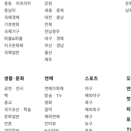
중동ㆍ아프리카
강원
문
중남미
세종ㆍ충북
남
국제경제
대전ㆍ충남
기후변화
전북
국제기구
전남광주
피플&피플
대구ㆍ경북
지구촌화제
부산ㆍ경남
국제일반
울산
제주
생활·문화
연예
스포츠
오
연
공연ㆍ전시
연예가화제
야구
책
방송ㆍTV
해외야구
핫
종교
영화
축구
피
국가유산ㆍ학술
음악
해외축구
문화일반
해외연예
배구
포
언론
인터뷰
농구
T
건강정보
N스타일
골프