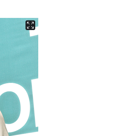
서울
37
℃
부산
35
℃
대구
39
℃
인천
37
℃
광주
38
℃
대전
37
℃
울산
33
℃
강릉
31
℃
제주
31
℃