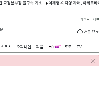
본부장 불구속 기소
이재영-이다영 자매, 아제르바이잔서 한솥밥…
커넥트
제보
|
제주
31
℃
문
서울
37
℃
부산
35
℃
스포츠
오피니언
피플
포토
TV
대구
39
℃
인천
37
℃
광주
38
℃
대전
37
℃
울산
33
℃
강릉
31
℃
제주
31
℃