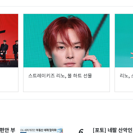
스트레이키즈 리노, 볼 하트 선물
리노,
개편안 부
[포토] 네팔 산악인
6