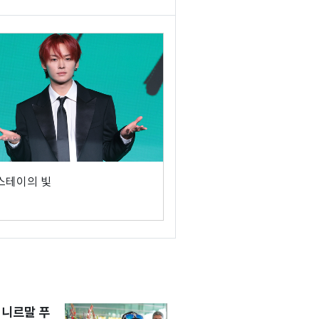
 스테이의 빛
 니르말 푸