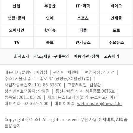
산업
부동산
IT·과학
바이오
생활·문화
연예
스포츠
연재물
오피니언
핫이슈
피플
포토
TV
속보
인기뉴스
주요뉴스
회사소개
광고/제휴·구매문의
이용약관·정책
고충처리
대표이사/발행인 : 이영섭
|
편집인 : 채원배
|
편집국장 : 김기성
|
주소 : 서울시 종로구 종로 47 (공평동,SC빌딩17층)
|
사업자등록번호 : 101-86-62870
|
고충처리인 : 김성환
|
청소년보호책임자 : 안병길
|
통신판매업신고 : 서울종로 0676호
|
등록일 : 2011. 05. 26
|
제호 : 뉴스1코리아(읽기: 뉴스원코리아)
|
대표 전화 : 02-397-7000
|
대표 이메일 :
webmaster@news1.kr
Copyright ⓒ 뉴스1. All rights reserved. 무단 사용 및 재배포, AI학습
활용 금지.