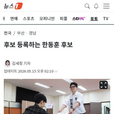
포토
문화
연예
스포츠
오피니언
피플
TV
전국
부산ㆍ경남
후보 등록하는 한동훈 후보
김세정 기자
업데이트 2026.05.15 오후 02:10