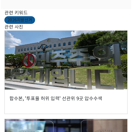
관련 키워드
2026지방선거
관련 사진
합수본, '투표율 허위 입력' 선관위 9곳 압수수색