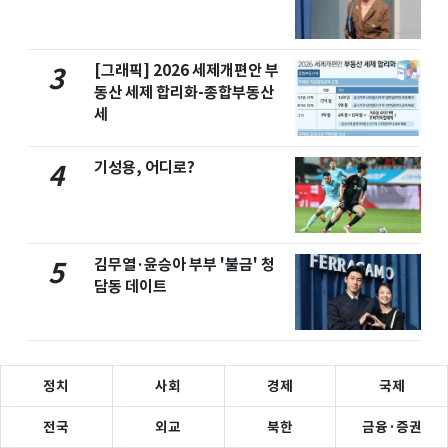
[그래픽] 2026 세제개편안 부
3
동산 세제 합리화-종합부동산
세
기성용, 어디로?
4
김무열·윤승아 부부 '불금' 청
5
담동 데이트
정치
사회
경제
국제
전국
외교
북한
금융·증권