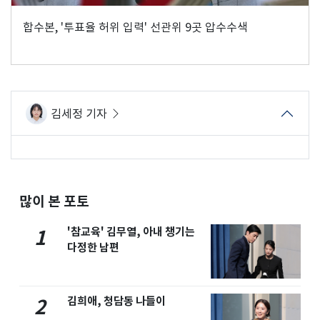
합수본, '투표율 허위 입력' 선관위 9곳 압수수색
김세정 기자
많이 본 포토
'참교육' 김무열, 아내 챙기는
1
다정한 남편
김희애, 청담동 나들이
2