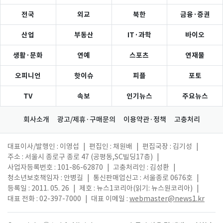
전국
외교
북한
금융·증권
산업
부동산
IT·과학
바이오
생활·문화
연예
스포츠
연재물
오피니언
핫이슈
피플
포토
TV
속보
인기뉴스
주요뉴스
회사소개
광고/제휴·구매문의
이용약관·정책
고충처리
대표이사/발행인 : 이영섭
|
편집인 : 채원배
|
편집국장 : 김기성
|
주소 : 서울시 종로구 종로 47 (공평동,SC빌딩17층)
|
사업자등록번호 : 101-86-62870
|
고충처리인 : 김성환
|
청소년보호책임자 : 안병길
|
통신판매업신고 : 서울종로 0676호
|
등록일 : 2011. 05. 26
|
제호 : 뉴스1코리아(읽기: 뉴스원코리아)
|
대표 전화 : 02-397-7000
|
대표 이메일 :
webmaster@news1.kr