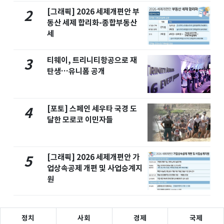
[그래픽] 2026 세제개편안 부
2
동산 세제 합리화-종합부동산
세
티웨이, 트리니티항공으로 재
3
탄생…유니폼 공개
[포토] 스페인 세우타 국경 도
4
달한 모로코 이민자들
[그래픽] 2026 세제개편안 가
5
업상속공제 개편 및 사업승계지
원
정치
사회
경제
국제