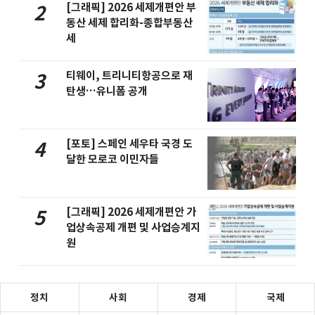
[그래픽] 2026 세제개편안 부
2
동산 세제 합리화-종합부동산
세
티웨이, 트리니티항공으로 재
3
탄생…유니폼 공개
[포토] 스페인 세우타 국경 도
4
달한 모로코 이민자들
[그래픽] 2026 세제개편안 가
5
업상속공제 개편 및 사업승계지
원
정치
사회
경제
국제