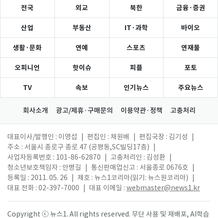
전국
외교
북한
금융·증권
산업
부동산
IT·과학
바이오
생활·문화
연예
스포츠
연재물
오피니언
핫이슈
피플
포토
TV
속보
인기뉴스
주요뉴스
회사소개
광고/제휴·구매문의
이용약관·정책
고충처리
대표이사/발행인 : 이영섭
|
편집인 : 채원배
|
편집국장 : 김기성
|
주소 : 서울시 종로구 종로 47 (공평동,SC빌딩17층)
|
사업자등록번호 : 101-86-62870
|
고충처리인 : 김성환
|
청소년보호책임자 : 안병길
|
통신판매업신고 : 서울종로 0676호
|
등록일 : 2011. 05. 26
|
제호 : 뉴스1코리아(읽기: 뉴스원코리아)
|
대표 전화 : 02-397-7000
|
대표 이메일 :
webmaster@news1.kr
Copyright ⓒ 뉴스1. All rights reserved. 무단 사용 및 재배포, AI학습