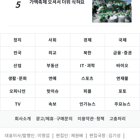
가맥축제 오셔서 더위 식혀요
5
정치
사회
경제
국제
전국
외교
북한
금융·증권
산업
부동산
IT·과학
바이오
생활·문화
연예
스포츠
연재물
오피니언
핫이슈
피플
포토
TV
속보
인기뉴스
주요뉴스
회사소개
광고/제휴·구매문의
이용약관·정책
고충처리
대표이사/발행인 : 이영섭
|
편집인 : 채원배
|
편집국장 : 김기성
|