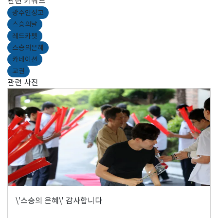
관련 키워드
광주인성고
스승의날
레드카펫
스승의은혜
카네이션
교권
관련 사진
\'스승의 은혜\' 감사합니다