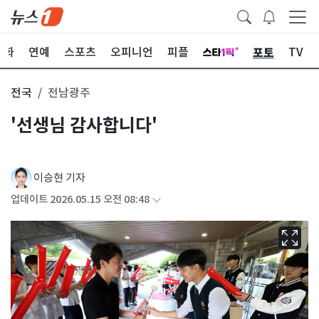
포토
문화
연예
스포츠
오피니언
피플
TV
전국
전남광주
'선생님 감사합니다'
이승현 기자
업데이트 2026.05.15 오전 08:48