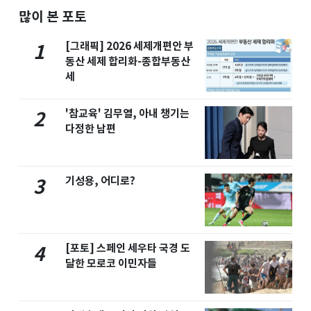
많이 본 포토
[그래픽] 2026 세제개편안 부
1
동산 세제 합리화-종합부동산
세
'참교육' 김무열, 아내 챙기는
2
다정한 남편
기성용, 어디로?
3
[포토] 스페인 세우타 국경 도
4
달한 모로코 이민자들