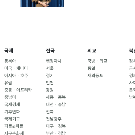
국제
전국
외교
북
동북아
행정자치
국방ㆍ외교
정
미국ㆍ캐나다
서울
통일
군
아시아ㆍ호주
경기
재외동포
경
유럽
인천
사
중동ㆍ아프리카
강원
문
중남미
세종ㆍ충북
남
국제경제
대전ㆍ충남
기후변화
전북
국제기구
전남광주
피플&피플
대구ㆍ경북
지구촌화제
부산ㆍ경남