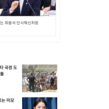
는 최동석 인사혁신처장
타 국경 도
자들
르는 미모