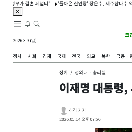
부가 결혼 페널티"
'돌아온 신인왕' 장은수, 제주삼다수 역전 우
크
2026.8.9 (일)
정치
사회
경제
국제
전국
외교
북한
금융ㆍ
정치
청와대ㆍ총리실
이재명 대통령,
허경 기자
2026.05.14 오후 07:56