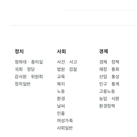
정치
사회
경제
청와대ㆍ총리실
사건ㆍ사고
경제ㆍ정책
국회ㆍ정당
법원ㆍ검찰
재정ㆍ통화
감사원ㆍ위원회
교육
산업ㆍ통상
정치일반
복지
인구ㆍ통계
노동
고용노동
환경
농업ㆍ식량
날씨
환경정책
인물
여성가족
사회일반