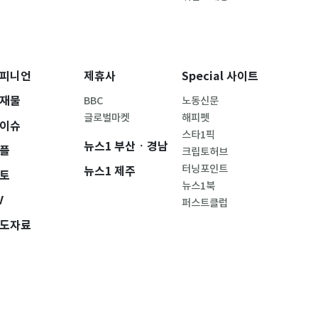
피니언
제휴사
Special 사이트
재물
BBC
노동신문
글로벌마켓
해피펫
이슈
스타1픽
뉴스1 부산ㆍ경남
플
크립토허브
터닝포인트
뉴스1 제주
토
뉴스1북
V
퍼스트클럽
도자료