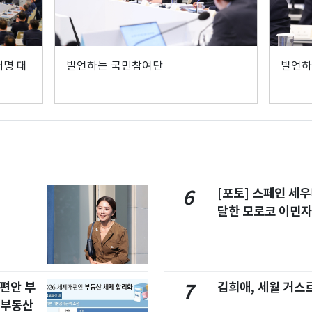
명 대
발언하는 국민참여단
발언하
[포토] 스페인 세우
6
달한 모로코 이민
개편안 부
김희애, 세월 거스
7
합부동산