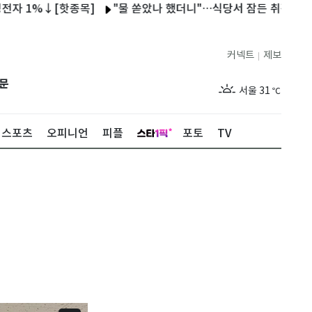
%↓[핫종목]
"물 쏟았나 했더니"…식당서 잠든 취객 의자에 앉아 소
커넥트
제보
|
제주
27
℃
문
서울
31
℃
부산
29
℃
스포츠
오피니언
피플
포토
TV
대구
30
℃
인천
33
℃
광주
30
℃
대전
29
℃
울산
29
℃
강릉
27
℃
제주
27
℃