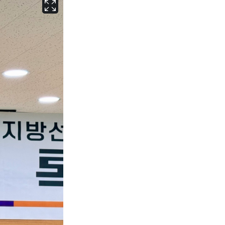
서울
31
℃
부산
29
℃
대구
30
℃
인천
33
℃
광주
30
℃
대전
29
℃
울산
29
℃
강릉
27
℃
제주
27
℃