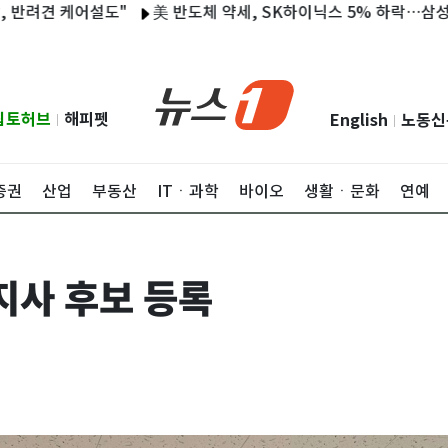
 케어설도"
美 반도체 약세, SK하이닉스 5% 하락…삼성전자 1
립토허브
해피펫
English
노동신
|
|
증권
산업
부동산
ITㆍ과학
바이오
생활ㆍ문화
연예
지사 후보 등록