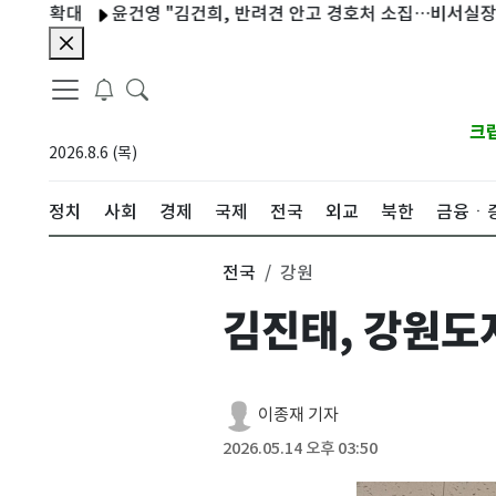
대
윤건영 "김건희, 반려견 안고 경호처 소집…비서실장, 반려견
크
2026.8.6 (목)
정치
사회
경제
국제
전국
외교
북한
금융ㆍ
전국
강원
김진태, 강원도
이종재 기자
2026.05.14 오후 03:50