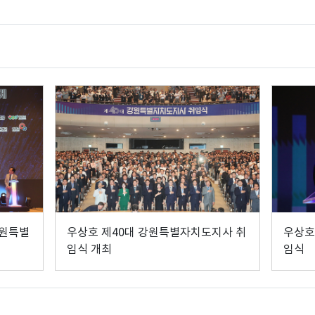
의원
강원특별
우상호 제40대 강원특별자치도지사 취
우상호
임식 개최
임식