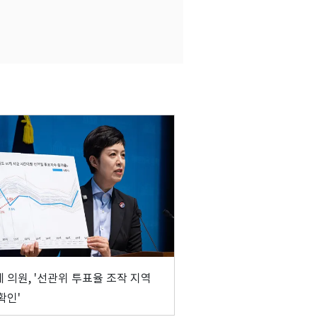
 의원, '선관위 투표율 조작 지역
확인'