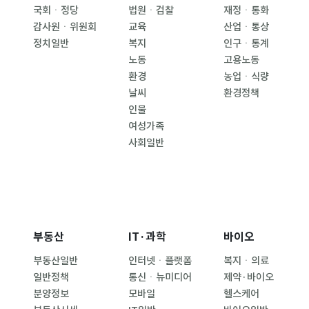
국회ㆍ정당
법원ㆍ검찰
재정ㆍ통화
감사원ㆍ위원회
교육
산업ㆍ통상
정치일반
복지
인구ㆍ통계
노동
고용노동
환경
농업ㆍ식량
날씨
환경정책
인물
여성가족
사회일반
부동산
IT·과학
바이오
부동산일반
인터넷ㆍ플랫폼
복지ㆍ의료
일반정책
통신ㆍ뉴미디어
제약·바이오
분양정보
모바일
헬스케어