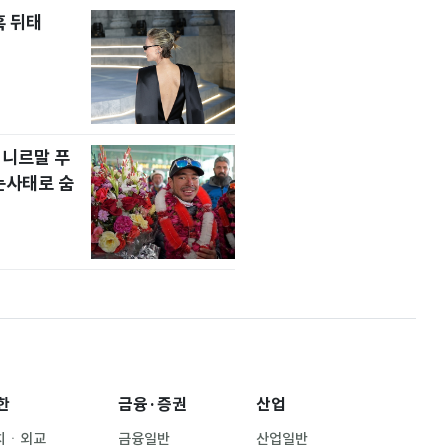
혹 뒤태
 니르말 푸
눈사태로 숨
한
금융·증권
산업
치ㆍ외교
금융일반
산업일반