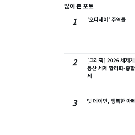
많이 본 포토
'오디세이' 주역들
1
[그래픽] 2026 세제
2
동산 세제 합리화-종
세
맷 데이먼, 행복한 아
3