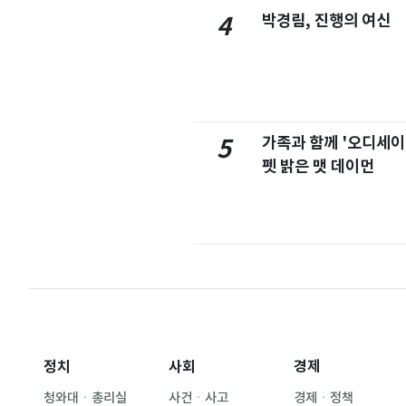
박경림, 진행의 여신
4
가족과 함께 '오디세이
5
펫 밝은 맷 데이먼
정치
사회
경제
청와대ㆍ총리실
사건ㆍ사고
경제ㆍ정책