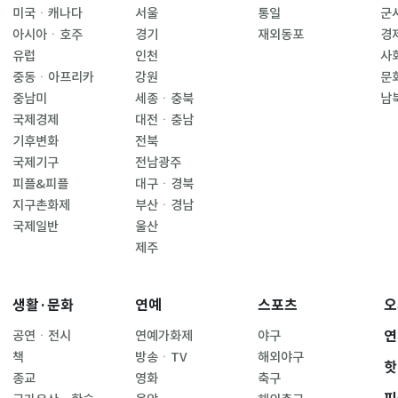
미국ㆍ캐나다
서울
통일
군
아시아ㆍ호주
경기
재외동포
경
유럽
인천
사
중동ㆍ아프리카
강원
문
중남미
세종ㆍ충북
남
국제경제
대전ㆍ충남
기후변화
전북
국제기구
전남광주
피플&피플
대구ㆍ경북
지구촌화제
부산ㆍ경남
국제일반
울산
제주
생활·문화
연예
스포츠
오
연
공연ㆍ전시
연예가화제
야구
책
방송ㆍTV
해외야구
핫
종교
영화
축구