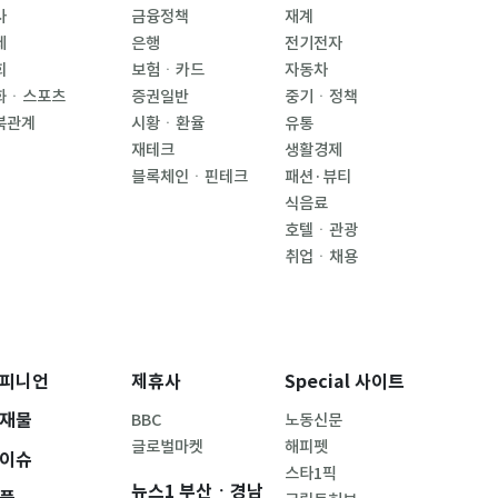
사
금융정책
재계
제
은행
전기전자
회
보험ㆍ카드
자동차
화ㆍ스포츠
증권일반
중기ㆍ정책
북관계
시황ㆍ환율
유통
재테크
생활경제
블록체인ㆍ핀테크
패션·뷰티
식음료
호텔ㆍ관광
취업ㆍ채용
피니언
제휴사
Special 사이트
재물
BBC
노동신문
글로벌마켓
해피펫
이슈
스타1픽
뉴스1 부산ㆍ경남