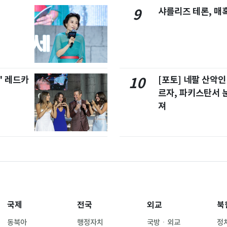
샤를리즈 테론, 매
9
' 레드카
[포토] 네팔 산악인
10
르자, 파키스탄서 
져
국제
전국
외교
북
동북아
행정자치
국방ㆍ외교
정