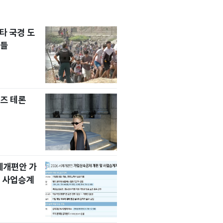
타 국경 도
자들
즈 테론
세제개편안 가
 사업승계