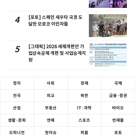
[포토] 스페인 세우타 국경 도
4
달한 모로코 이민자들
[그래픽] 2026 세제개편안 가
5
업상속공제 개편 및 사업승계지
원
정치
사회
경제
국제
전국
외교
북한
금융·증권
산업
부동산
IT·과학
바이오
생활·문화
연예
스포츠
연재물
오피니언
핫이슈
피플
포토