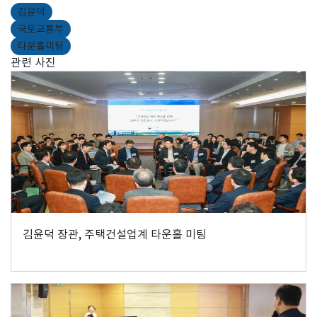
김윤덕
국토교통부
타운홀미팅
관련 사진
김윤덕 장관, 주택건설업계 타운홀 미팅