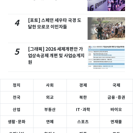
[포토] 스페인 세우타 국경 도
4
달한 모로코 이민자들
[그래픽] 2026 세제개편안 가
5
업상속공제 개편 및 사업승계지
원
정치
사회
경제
국제
전국
외교
북한
금융·증권
산업
부동산
IT·과학
바이오
생활·문화
연예
스포츠
연재물