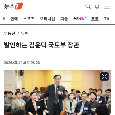
포토
문화
연예
스포츠
오피니언
피플
TV
부동산
일반
발언하는 김윤덕 국토부 장관
2026.05.14 오후 03:28