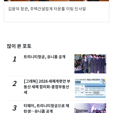
김윤덕 장관, 주택건설업계 타운홀 미팅 인사말
많이 본 포토
트리니티항공, 유니폼 공개
1
[그래픽] 2026 세제개편안 부
2
동산 세제 합리화-종합부동산
세
티웨이, 트리니티항공으로 재
3
탄생…유니폼 공개