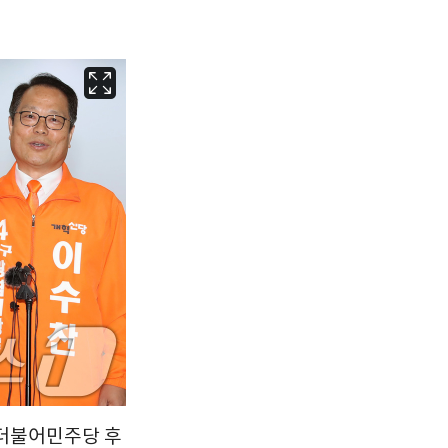
서울
36
℃
부산
33
℃
대구
37
℃
인천
37
℃
광주
37
℃
대전
36
℃
울산
32
℃
강릉
30
℃
제주
30
℃
 더불어민주당 후