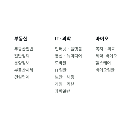
부동산
IT·과학
바이오
부동산일반
인터넷ㆍ플랫폼
복지ㆍ의료
일반정책
통신ㆍ뉴미디어
제약·바이오
분양정보
모바일
헬스케어
부동산시세
IT일반
바이오일반
건설업계
보안ㆍ해킹
게임ㆍ리뷰
과학일반