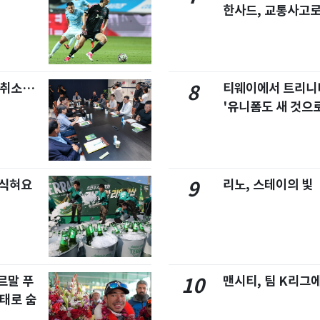
한사드, 교통사고로
염취소…
티웨이에서 트리
8
'유니폼도 새 것으로
 식혀요
리노, 스테이의 빛
9
르말 푸
맨시티, 팀 K리그에
10
태로 숨