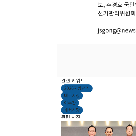
보, 추경호 국민
선거관리위원회를 
jsgong@news
관련 키워드
2026지방선거
대구시장
이수찬
개혁신당
관련 사진