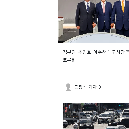
김부겸·추경호·이수찬 대구시장 
토론회
공정식 기자