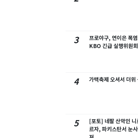
프로야구, 연이은 폭
3
KBO 긴급 실행위원회
가맥축제 오셔서 더위
4
[포토] 네팔 산악인 니
5
르자, 파키스탄서 눈사
져