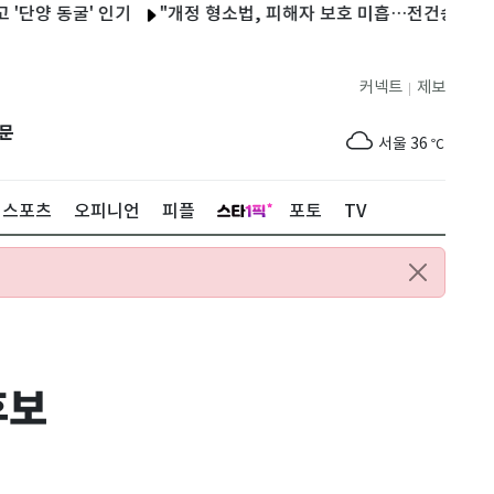
 동굴' 인기
"개정 형소법, 피해자 보호 미흡…전건송치 확대·조기
커넥트
제보
|
제주
30
℃
문
서울
36
℃
부산
33
℃
스포츠
오피니언
피플
포토
TV
대구
37
℃
인천
37
℃
광주
37
℃
대전
36
℃
후보
울산
32
℃
강릉
30
℃
제주
30
℃