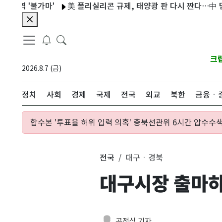
 '불가마'
美 폴리실리콘 규제, 태양광 판 다시 짠다…中 덤핑 철퇴,
크
2026.8.7 (금)
정치
사회
경제
국제
전국
외교
북한
금융ㆍ
합수본 '투표율 허위 입력 의혹' 충북선관위 6시간 압수수색
전국
대구ㆍ경북
대구시장 출마하
공정식 기자