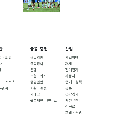
한
금융·증권
산업
치ㆍ외교
금융일반
산업일반
사
금융정책
재계
제
은행
전기전자
회
보험ㆍ카드
자동차
화ㆍ스포츠
증권일반
중기ㆍ정책
북관계
시황ㆍ환율
유통
재테크
생활경제
블록체인ㆍ핀테크
패션·뷰티
식음료
호텔ㆍ관광