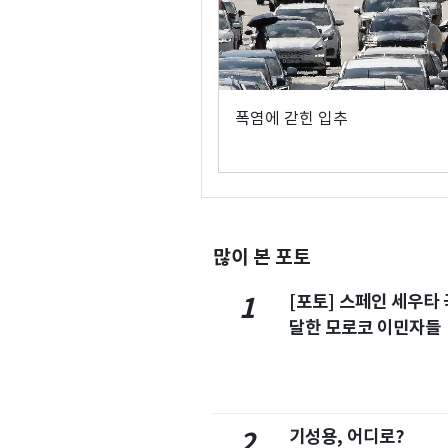
폭염에 갇힌 입추
많이 본 포토
[포토] 스페인 세우타 
1
달한 모로코 이민자들
기성용, 어디로?
2