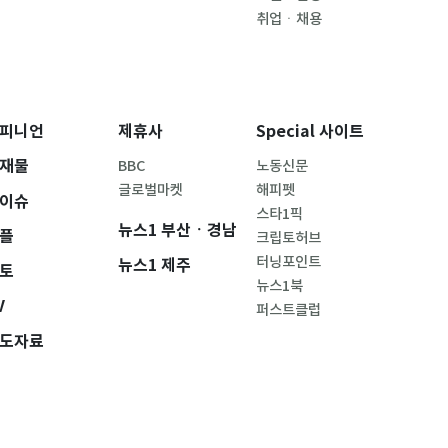
취업ㆍ채용
피니언
제휴사
Special 사이트
재물
BBC
노동신문
글로벌마켓
해피펫
이슈
스타1픽
뉴스1 부산ㆍ경남
플
크립토허브
터닝포인트
뉴스1 제주
토
뉴스1북
V
퍼스트클럽
도자료