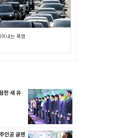
밀어내는 폭염
한 새 유
' 주인공 글렌