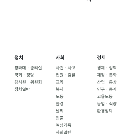
정치
사회
경제
청와대ㆍ총리실
사건ㆍ사고
경제ㆍ정책
국회ㆍ정당
법원ㆍ검찰
재정ㆍ통화
감사원ㆍ위원회
교육
산업ㆍ통상
정치일반
복지
인구ㆍ통계
노동
고용노동
환경
농업ㆍ식량
날씨
환경정책
인물
여성가족
사회일반