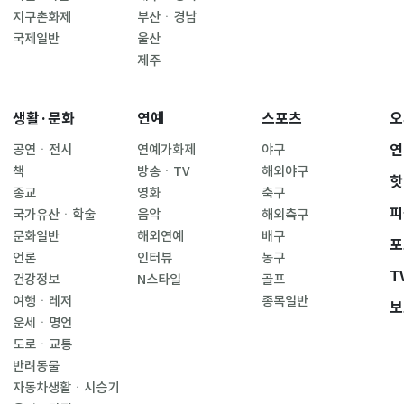
지구촌화제
부산ㆍ경남
국제일반
울산
제주
생활·문화
연예
스포츠
오
연
공연ㆍ전시
연예가화제
야구
책
방송ㆍTV
해외야구
핫
종교
영화
축구
피
국가유산ㆍ학술
음악
해외축구
문화일반
해외연예
배구
포
언론
인터뷰
농구
T
건강정보
N스타일
골프
여행ㆍ레저
종목일반
보
운세ㆍ명언
도로ㆍ교통
반려동물
자동차생활ㆍ시승기