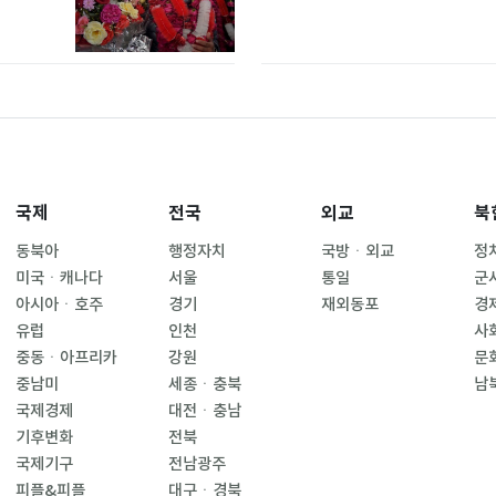
국제
전국
외교
북
동북아
행정자치
국방ㆍ외교
정
미국ㆍ캐나다
서울
통일
군
아시아ㆍ호주
경기
재외동포
경
유럽
인천
사
중동ㆍ아프리카
강원
문
중남미
세종ㆍ충북
남
국제경제
대전ㆍ충남
기후변화
전북
국제기구
전남광주
피플&피플
대구ㆍ경북