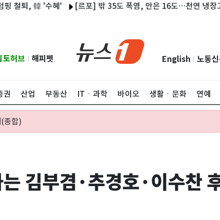
 韓 '수혜'
[르포] 밖 35도 폭염, 안은 16도…천연 냉장고 '단양
립토허브
해피펫
English
노동신
|
|
증권
산업
부동산
ITㆍ과학
바이오
생활ㆍ문화
연예
(종합)
는 김부겸·추경호·이수찬 