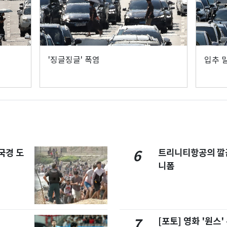
'징글징글' 폭염
입추 
국경 도
트리니티항공의 깔끔
6
니폼
[포토] 영화 '원스
7