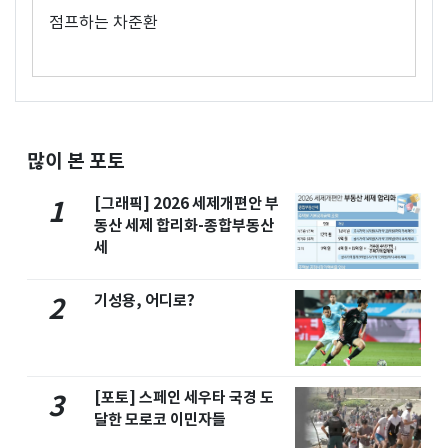
점프하는 차준환
많이 본 포토
[그래픽] 2026 세제개편안 부
1
동산 세제 합리화-종합부동산
세
기성용, 어디로?
2
[포토] 스페인 세우타 국경 도
3
달한 모로코 이민자들