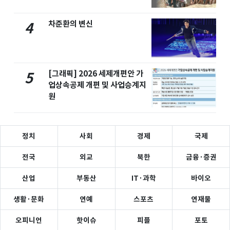
차준환의 변신
4
[그래픽] 2026 세제개편안 가
5
업상속공제 개편 및 사업승계지
원
정치
사회
경제
국제
전국
외교
북한
금융·증권
산업
부동산
IT·과학
바이오
생활·문화
연예
스포츠
연재물
오피니언
핫이슈
피플
포토