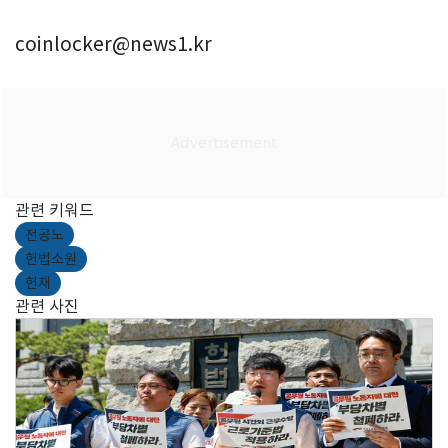
coinlocker@news1.kr
관련 키워드
전공노
헌법소원
헌재
관련 사진