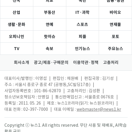
전국
외교
북한
금융·증권
산업
부동산
IT·과학
바이오
생활·문화
연예
스포츠
연재물
오피니언
핫이슈
피플
포토
TV
속보
인기뉴스
주요뉴스
회사소개
광고/제휴·구매문의
이용약관·정책
고충처리
대표이사/발행인 : 이영섭
|
편집인 : 채원배
|
편집국장 : 김기성
|
주소 : 서울시 종로구 종로 47 (공평동,SC빌딩17층)
|
사업자등록번호 : 101-86-62870
|
고충처리인 : 김성환
|
청소년보호책임자 : 안병길
|
통신판매업신고 : 서울종로 0676호
|
등록일 : 2011. 05. 26
|
제호 : 뉴스1코리아(읽기: 뉴스원코리아)
|
대표 전화 : 02-397-7000
|
대표 이메일 :
webmaster@news1.kr
Copyright ⓒ 뉴스1. All rights reserved. 무단 사용 및 재배포, AI학습
활용 금지.