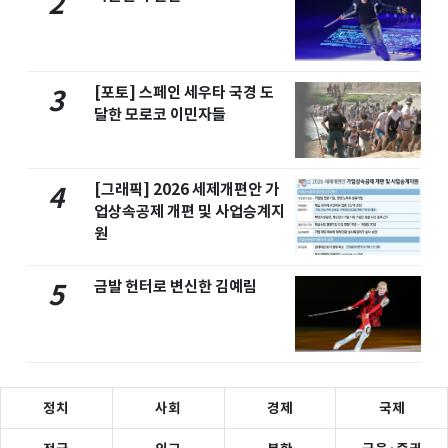
2
[포토] 스페인 세우타 국경 도
3
달한 모로코 이민자들
[그래픽] 2026 세제개편안 가
4
업상속공제 개편 및 사업승계지
원
금발 헌터로 변신한 김예림
5
정치
사회
경제
국제