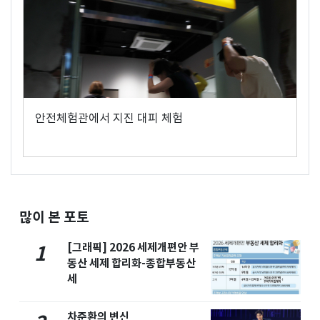
안전체험관에서 지진 대피 체험
많이 본 포토
[그래픽] 2026 세제개편안 부
1
동산 세제 합리화-종합부동산
세
차준환의 변신