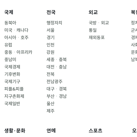
국제
전국
외교
북
동북아
행정자치
국방ㆍ외교
정
미국ㆍ캐나다
서울
통일
군
아시아ㆍ호주
경기
재외동포
경
유럽
인천
사
중동ㆍ아프리카
강원
문
중남미
세종ㆍ충북
남
국제경제
대전ㆍ충남
기후변화
전북
국제기구
전남광주
피플&피플
대구ㆍ경북
지구촌화제
부산ㆍ경남
국제일반
울산
제주
생활·문화
연예
스포츠
오