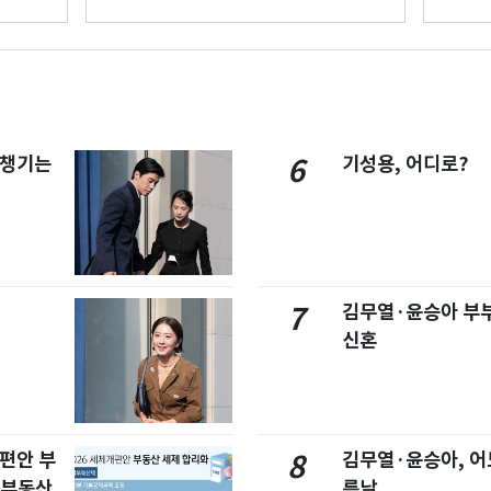
 챙기는
기성용, 어디로?
6
김무열·윤승아 부부
7
신혼
개편안 부
김무열·윤승아, 어
8
합부동산
름날