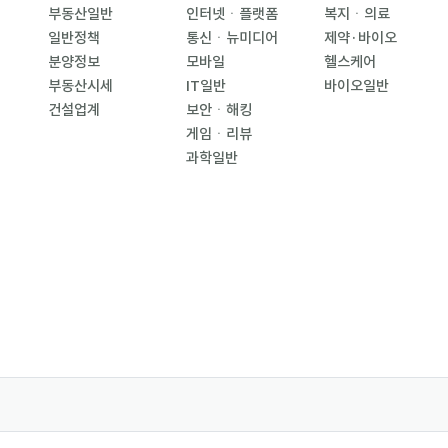
부동산일반
인터넷ㆍ플랫폼
복지ㆍ의료
일반정책
통신ㆍ뉴미디어
제약·바이오
분양정보
모바일
헬스케어
부동산시세
IT일반
바이오일반
건설업계
보안ㆍ해킹
게임ㆍ리뷰
과학일반