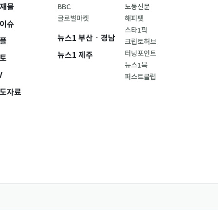
재물
BBC
노동신문
글로벌마켓
해피펫
이슈
스타1픽
뉴스1 부산ㆍ경남
플
크립토허브
터닝포인트
뉴스1 제주
토
뉴스1북
V
퍼스트클럽
도자료