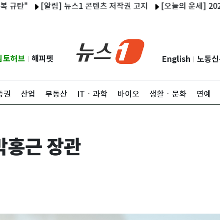
[알림] 뉴스1 콘텐츠 저작권 고지
[오늘의 운세] 2026년 8월
립토허브
해피펫
English
노동신
|
|
증권
산업
부동산
ITㆍ과학
바이오
생활ㆍ문화
연예
박홍근 장관