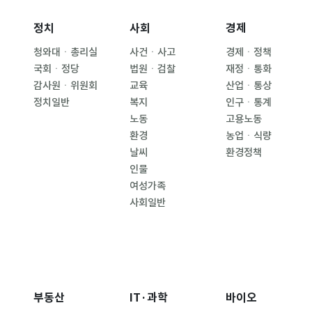
정치
사회
경제
청와대ㆍ총리실
사건ㆍ사고
경제ㆍ정책
국회ㆍ정당
법원ㆍ검찰
재정ㆍ통화
감사원ㆍ위원회
교육
산업ㆍ통상
정치일반
복지
인구ㆍ통계
노동
고용노동
환경
농업ㆍ식량
날씨
환경정책
인물
여성가족
사회일반
부동산
IT·과학
바이오