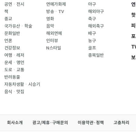
연
공연ㆍ전시
연예가화제
야구
책
방송ㆍTV
해외야구
핫
종교
영화
축구
피
국가유산ㆍ학술
음악
해외축구
문화일반
해외연예
배구
포
언론
인터뷰
농구
T
건강정보
N스타일
골프
여행ㆍ레저
종목일반
보
운세ㆍ명언
도로ㆍ교통
반려동물
자동차생활ㆍ시승기
음식ㆍ맛집
회사소개
광고/제휴·구매문의
이용약관·정책
고충처리