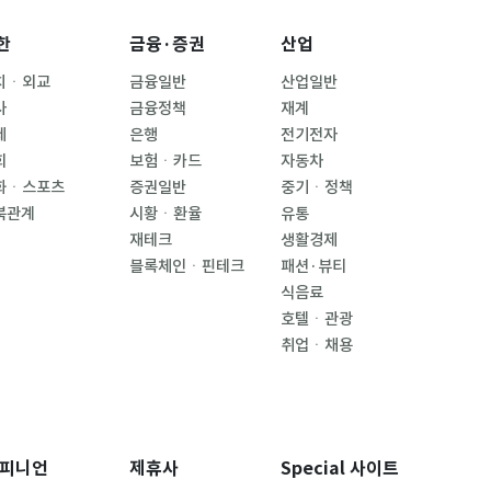
한
금융·증권
산업
치ㆍ외교
금융일반
산업일반
사
금융정책
재계
제
은행
전기전자
회
보험ㆍ카드
자동차
화ㆍ스포츠
증권일반
중기ㆍ정책
북관계
시황ㆍ환율
유통
재테크
생활경제
블록체인ㆍ핀테크
패션·뷰티
식음료
호텔ㆍ관광
취업ㆍ채용
피니언
제휴사
Special 사이트