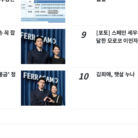
 꼭 잡
[포토] 스페인 세우
9
달한 모로코 이민
불금' 청
김희애, 햇살 누나
10