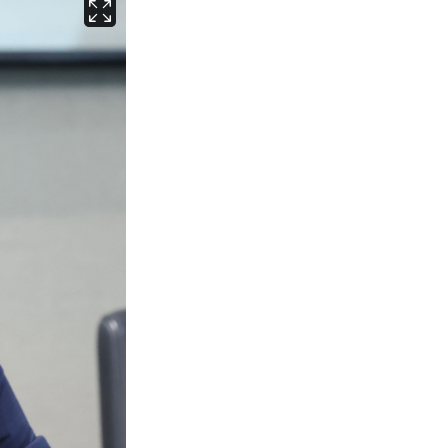
서울
25
℃
부산
27
℃
대구
27
℃
인천
27
℃
광주
28
℃
대전
28
℃
울산
26
℃
강릉
21
℃
제주
29
℃