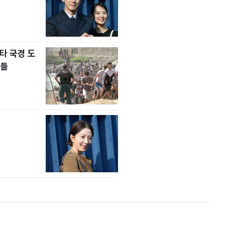
타 국경 도
자들