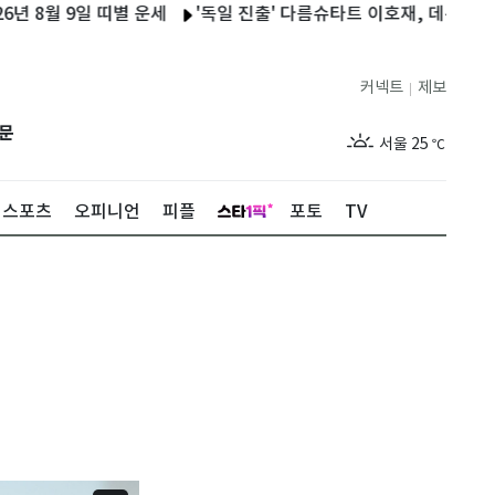
 9일 띠별 운세
'독일 진출' 다름슈타트 이호재, 데뷔전 골 맛…2-
커넥트
제보
|
제주
29
℃
문
서울
25
℃
부산
27
℃
스포츠
오피니언
피플
포토
TV
대구
27
℃
인천
27
℃
광주
28
℃
대전
28
℃
울산
26
℃
강릉
21
℃
제주
29
℃