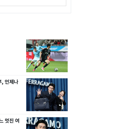
, 언제나
느 멋진 여