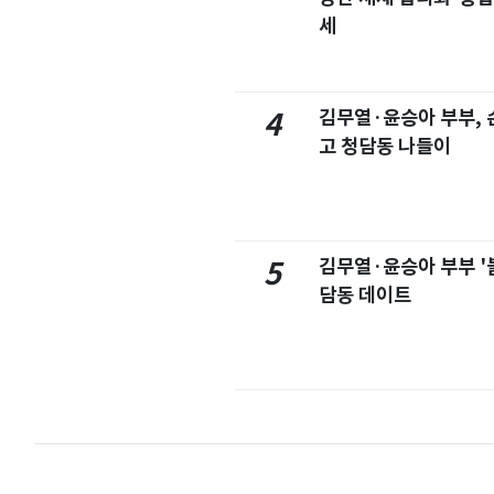
세
김무열·윤승아 부부, 손
4
고 청담동 나들이
김무열·윤승아 부부 '
5
담동 데이트