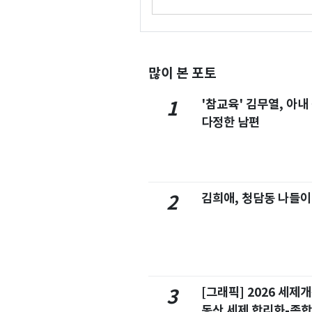
많이 본 포토
'참교육' 김무열, 아내
1
다정한 남편
김희애, 청담동 나들이
2
[그래픽] 2026 세제
3
동산 세제 합리화-종