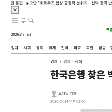
 불편
오만 "호르무즈 협상 긍정적 분위기…선박 공격 반복 규탄"
크
2026.8.8 (토)
정치
사회
경제
국제
전국
외교
북한
금융ㆍ
경제
경제ㆍ정책
한국은행 찾은 
오대일 기자
2026.05.14 오후 01:00