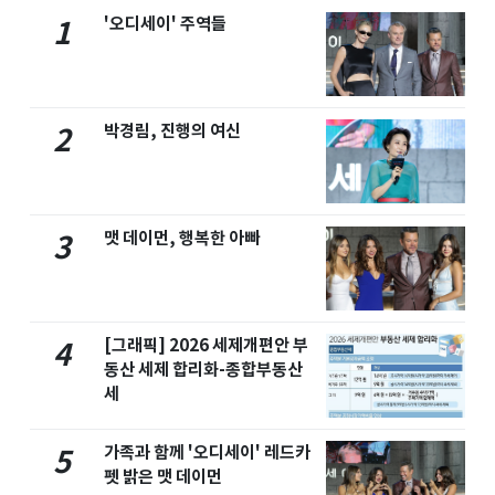
'오디세이' 주역들
1
박경림, 진행의 여신
2
맷 데이먼, 행복한 아빠
3
[그래픽] 2026 세제개편안 부
4
동산 세제 합리화-종합부동산
세
가족과 함께 '오디세이' 레드카
5
펫 밝은 맷 데이먼