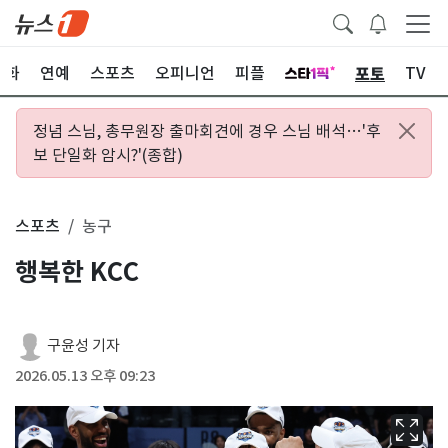
포토
문화
연예
스포츠
오피니언
피플
TV
정념 스님, 총무원장 출마회견에 경우 스님 배석…'후
보 단일화 암시?'(종합)
스포츠
농구
행복한 KCC
구윤성 기자
2026.05.13 오후 09:23