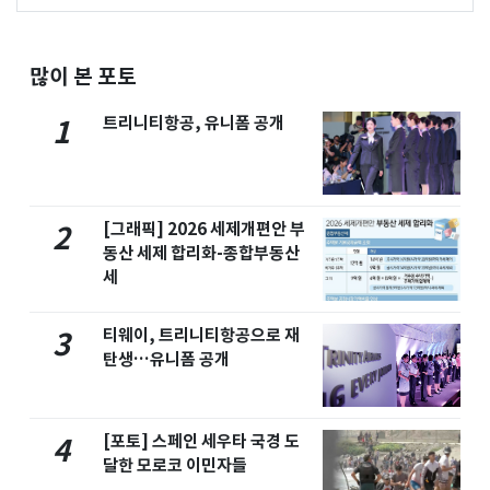
많이 본 포토
트리니티항공, 유니폼 공개
1
[그래픽] 2026 세제개편안 부
2
동산 세제 합리화-종합부동산
세
티웨이, 트리니티항공으로 재
3
탄생…유니폼 공개
[포토] 스페인 세우타 국경 도
4
달한 모로코 이민자들