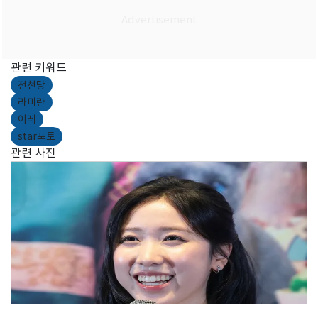
관련 키워드
전천당
라미란
이레
star포토
관련 사진