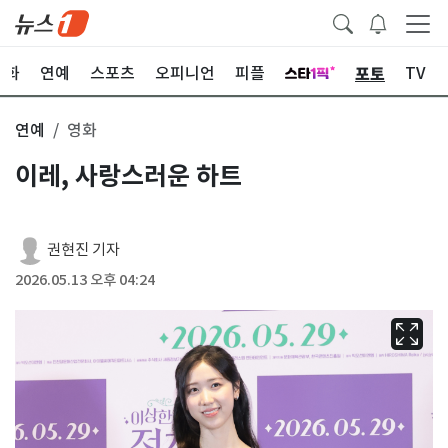
포토
문화
연예
스포츠
오피니언
피플
TV
연예
영화
이레, 사랑스러운 하트
권현진 기자
2026.05.13 오후 04:24