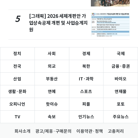
[그래픽] 2026 세제개편안 가
5
업상속공제 개편 및 사업승계지
원
정치
사회
경제
국제
전국
외교
북한
금융·증권
산업
부동산
IT·과학
바이오
생활·문화
연예
스포츠
연재물
오피니언
핫이슈
피플
포토
TV
속보
인기뉴스
주요뉴스
회사소개
광고/제휴·구매문의
이용약관·정책
고충처리