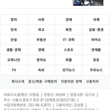
정치
사회
경제
국제
전국
외교
북한
금융·증권
산업
부동산
IT·과학
바이오
생활·문화
연예
스포츠
연재물
오피니언
핫이슈
피플
포토
TV
속보
인기뉴스
주요뉴스
회사소개
광고/제휴·구매문의
이용약관·정책
고충처리
대표이사/발행인 : 이영섭
|
편집인 : 채원배
|
편집국장 : 김기성
|
주소 : 서울시 종로구 종로 47 (공평동,SC빌딩17층)
|
사업자등록번호 : 101-86-62870
|
고충처리인 : 김성환
|