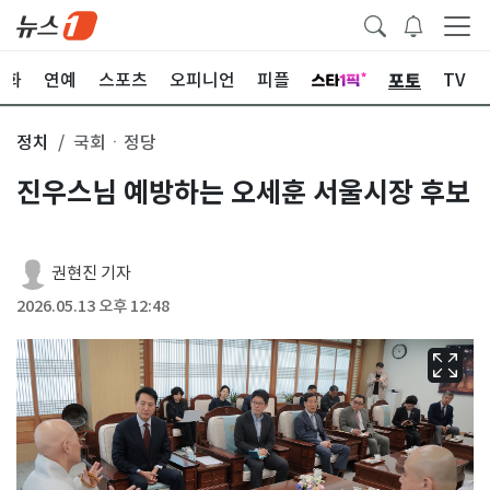
포토
문화
연예
스포츠
오피니언
피플
TV
정치
국회ㆍ정당
진우스님 예방하는 오세훈 서울시장 후보
권현진 기자
2026.05.13 오후 12:48