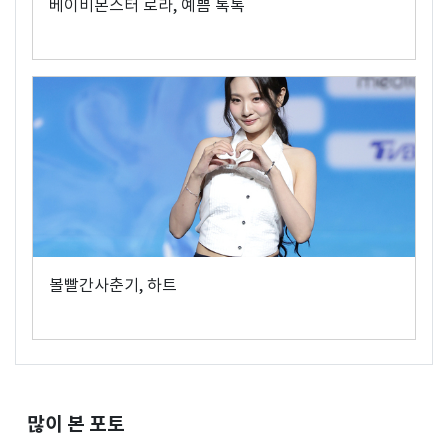
베이비몬스터 로라, 예쁨 톡톡
볼빨간사춘기, 하트
많이 본 포토