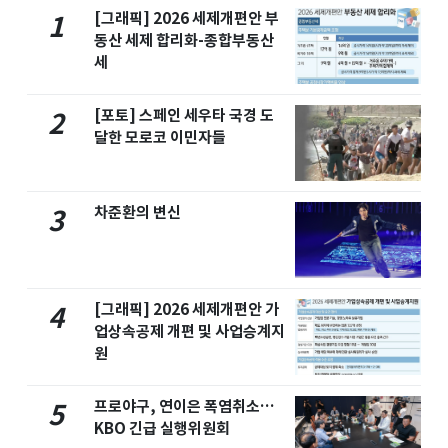
[그래픽] 2026 세제개편안 부
1
동산 세제 합리화-종합부동산
세
[포토] 스페인 세우타 국경 도
2
달한 모로코 이민자들
차준환의 변신
3
[그래픽] 2026 세제개편안 가
4
업상속공제 개편 및 사업승계지
원
프로야구, 연이은 폭염취소…
5
KBO 긴급 실행위원회