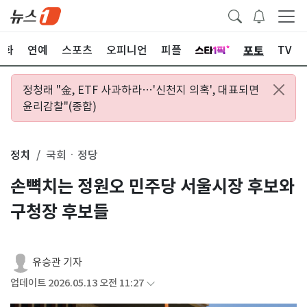
포토
문화
연예
스포츠
오피니언
피플
TV
정청래 "金, ETF 사과하라…'신천지 의혹', 대표되면
윤리감찰"(종합)
정치
국회ㆍ정당
손뼉치는 정원오 민주당 서울시장 후보와
구청장 후보들
유승관 기자
업데이트 2026.05.13 오전 11:27