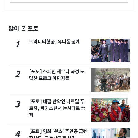
많이 본 포토
트리니티항공, 유니폼 공개
1
[포토] 스페인 세우타 국경 도
2
달한 모로코 이민자들
[포토] 네팔 산악인 니르말 푸
3
르자, 파키스탄서 눈사태로 숨
져
[포토] 영화 '원스' 주인공 글렌
4