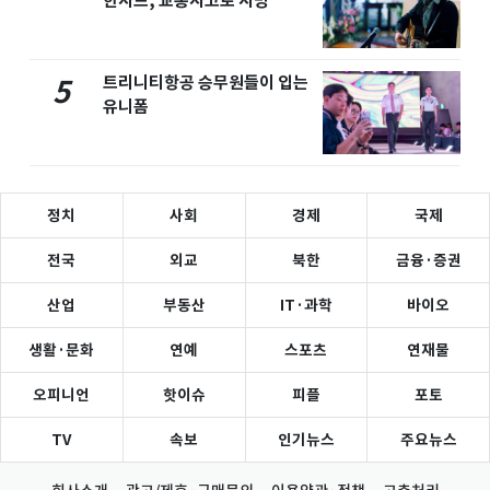
한사드, 교통사고로 사망
트리니티항공 승무원들이 입는
5
유니폼
정치
사회
경제
국제
전국
외교
북한
금융·증권
산업
부동산
IT·과학
바이오
생활·문화
연예
스포츠
연재물
오피니언
핫이슈
피플
포토
TV
속보
인기뉴스
주요뉴스