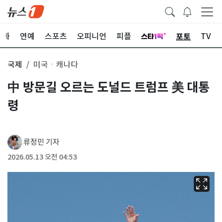
포토
문화
연예
스포츠
오피니언
피플
TV
국제
미국ㆍ캐나다
中 방문길 오르는 도널드 트럼프 美 대통
령
류정민 기자
2026.05.13 오전 04:53