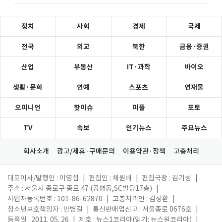
정치
사회
경제
국제
전국
외교
북한
금융·증권
산업
부동산
IT·과학
바이오
생활·문화
연예
스포츠
연재물
오피니언
핫이슈
피플
포토
TV
속보
인기뉴스
주요뉴스
회사소개
광고/제휴·구매문의
이용약관·정책
고충처리
대표이사/발행인 : 이영섭
|
편집인 : 채원배
|
편집국장 : 김기성
|
주소 : 서울시 종로구 종로 47 (공평동,SC빌딩17층)
|
사업자등록번호 : 101-86-62870
|
고충처리인 : 김성환
|
청소년보호책임자 : 안병길
|
통신판매업신고 : 서울종로 0676호
|
등록일 : 2011. 05. 26
|
제호 : 뉴스1코리아(읽기: 뉴스원코리아)
|