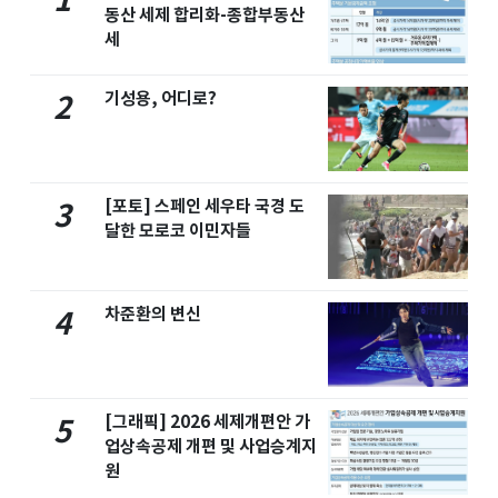
1
동산 세제 합리화-종합부동산
세
기성용, 어디로?
2
[포토] 스페인 세우타 국경 도
3
달한 모로코 이민자들
차준환의 변신
4
[그래픽] 2026 세제개편안 가
5
업상속공제 개편 및 사업승계지
원