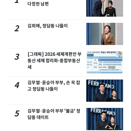
1
다정한 남편
김희애, 청담동 나들이
2
[그래픽] 2026 세제개편안 부
3
동산 세제 합리화-종합부동산
세
김무열·윤승아 부부, 손 꼭 잡
4
고 청담동 나들이
김무열·윤승아 부부 '불금' 청
5
담동 데이트