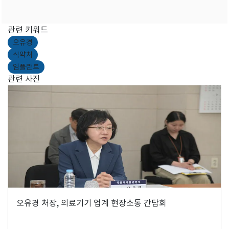
관련 키워드
오유경
식약처
임플란트
관련 사진
오유경 처장, 의료기기 업계 현장소통 간담회