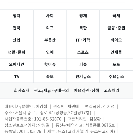
정치
사회
경제
국제
전국
외교
북한
금융·증권
산업
부동산
IT·과학
바이오
생활·문화
연예
스포츠
연재물
오피니언
핫이슈
피플
포토
TV
속보
인기뉴스
주요뉴스
회사소개
광고/제휴·구매문의
이용약관·정책
고충처리
대표이사/발행인 : 이영섭
|
편집인 : 채원배
|
편집국장 : 김기성
|
주소 : 서울시 종로구 종로 47 (공평동,SC빌딩17층)
|
사업자등록번호 : 101-86-62870
|
고충처리인 : 김성환
|
청소년보호책임자 : 안병길
|
통신판매업신고 : 서울종로 0676호
|
등록일 : 2011. 05. 26
|
제호 : 뉴스1코리아(읽기: 뉴스원코리아)
|