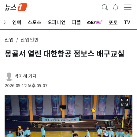
포토
문화
연예
스포츠
오피니언
피플
TV
산업
산업일반
몽골서 열린 대한항공 점보스 배구교실
박지혜 기자
2026.05.12 오후 05:07