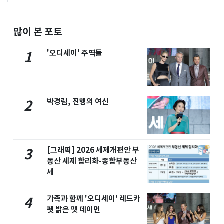
많이 본 포토
'오디세이' 주역들
1
박경림, 진행의 여신
2
[그래픽] 2026 세제개편안 부
3
동산 세제 합리화-종합부동산
세
가족과 함께 '오디세이' 레드카
4
펫 밝은 맷 데이먼