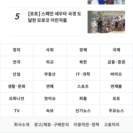
[포토] 스페인 세우타 국경 도
5
달한 모로코 이민자들
정치
사회
경제
국제
전국
외교
북한
금융·증권
산업
부동산
IT·과학
바이오
생활·문화
연예
스포츠
연재물
오피니언
핫이슈
피플
포토
TV
속보
인기뉴스
주요뉴스
회사소개
광고/제휴·구매문의
이용약관·정책
고충처리