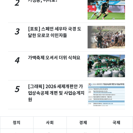
기성용, 어디로?
2
[포토] 스페인 세우타 국경 도
3
달한 모로코 이민자들
가맥축제 오셔서 더위 식혀요
4
[그래픽] 2026 세제개편안 가
5
업상속공제 개편 및 사업승계지
원
정치
사회
경제
국제