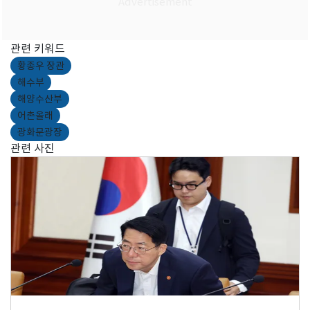
관련 키워드
황종우 장관
해수부
해양수산부
어촌올래
광화문광장
관련 사진