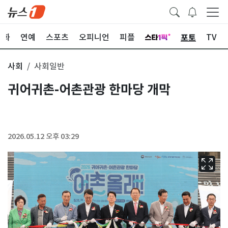
포토
문화
연예
스포츠
오피니언
피플
TV
사회
사회일반
귀어귀촌-어촌관광 한마당 개막
2026.05.12 오후 03:29