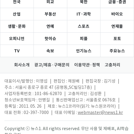
전국
외교
북한
금융·증권
산업
부동산
IT·과학
바이오
생활·문화
연예
스포츠
연재물
오피니언
핫이슈
피플
포토
TV
속보
인기뉴스
주요뉴스
회사소개
광고/제휴·구매문의
이용약관·정책
고충처리
대표이사/발행인 : 이영섭
|
편집인 : 채원배
|
편집국장 : 김기성
|
주소 : 서울시 종로구 종로 47 (공평동,SC빌딩17층)
|
사업자등록번호 : 101-86-62870
|
고충처리인 : 김성환
|
청소년보호책임자 : 안병길
|
통신판매업신고 : 서울종로 0676호
|
등록일 : 2011. 05. 26
|
제호 : 뉴스1코리아(읽기: 뉴스원코리아)
|
대표 전화 : 02-397-7000
|
대표 이메일 :
webmaster@news1.kr
Copyright ⓒ 뉴스1. All rights reserved. 무단 사용 및 재배포, AI학습