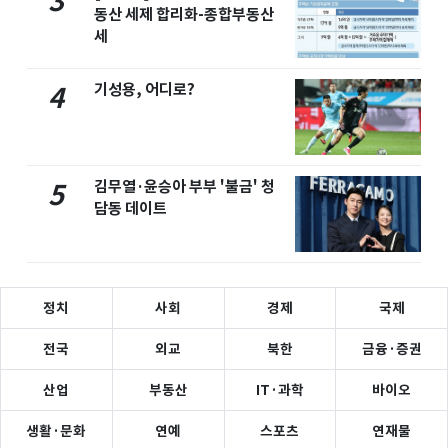
3
동산 세제 합리화-종합부동산
세
기성용, 어디로?
4
김무열·윤승아 부부 '불금' 청
5
담동 데이트
정치
사회
경제
국제
전국
외교
북한
금융·증권
산업
부동산
IT·과학
바이오
생활·문화
연예
스포츠
연재물