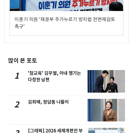
이훈기 의원 '재경부 주가누르기 방지법 전면재검토
촉구'
많이 본 포토
'참교육' 김무열, 아내 챙기는
1
다정한 남편
김희애, 청담동 나들이
2
[그래픽] 2026 세제개편안 부