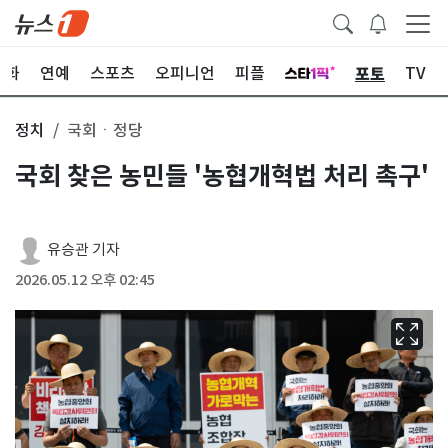
포토
문화
연예
스포츠
오피니언
피플
TV
정치
국회ㆍ정당
국회 찾은 농민들 '농협개혁법 처리 촉구'
유승관 기자
2026.05.12 오후 02:45