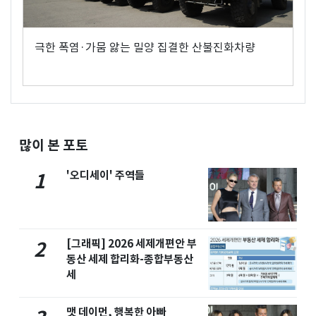
극한 폭염·가뭄 앓는 밀양 집결한 산불진화차량
많이 본 포토
'오디세이' 주역들
1
[그래픽] 2026 세제개편안 부
2
동산 세제 합리화-종합부동산
세
맷 데이먼, 행복한 아빠