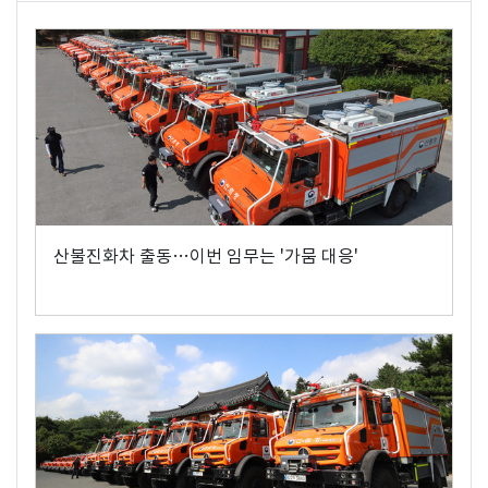
산불진화차 출동…이번 임무는 '가뭄 대응'