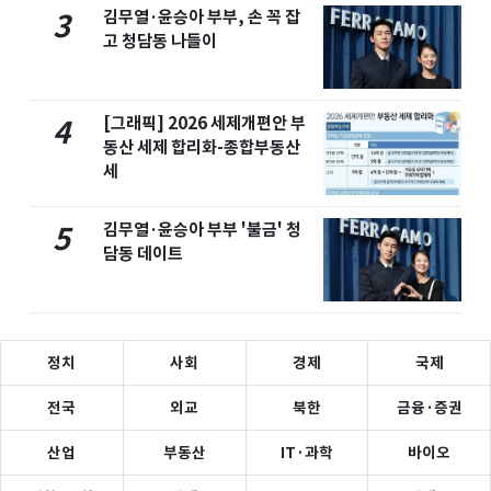
김무열·윤승아 부부, 손 꼭 잡
3
고 청담동 나들이
[그래픽] 2026 세제개편안 부
4
동산 세제 합리화-종합부동산
세
김무열·윤승아 부부 '불금' 청
5
담동 데이트
정치
사회
경제
국제
전국
외교
북한
금융·증권
산업
부동산
IT·과학
바이오