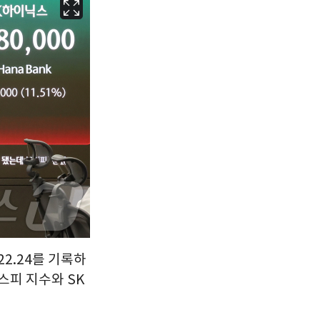
서울
24
℃
부산
28
℃
대구
27
℃
인천
27
℃
광주
28
℃
대전
28
℃
울산
27
℃
강릉
20
℃
제주
29
℃
22.24를 기록하
스피 지수와 SK