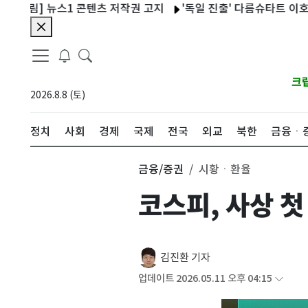
알림] 뉴스1 콘텐츠 저작권 고지
'독일 진출' 다름슈타트 이호재, 데
크
2026.8.8 (토)
정치
사회
경제
국제
전국
외교
북한
금융ㆍ
금융/증권
시황ㆍ환율
코스피, 사상 첫
김진환 기자
업데이트 2026.05.11 오후 04:15