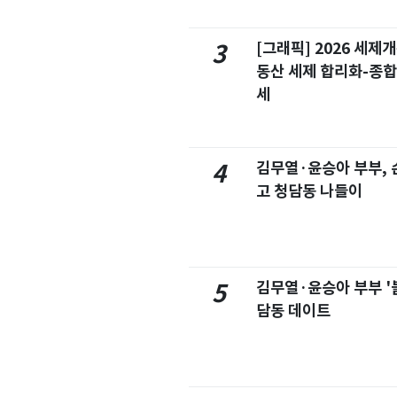
[그래픽] 2026 세제
3
동산 세제 합리화-종
세
김무열·윤승아 부부, 손
4
고 청담동 나들이
김무열·윤승아 부부 '
5
담동 데이트