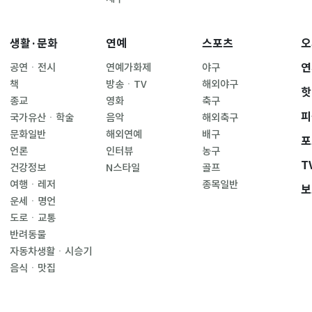
생활·문화
연예
스포츠
오
연
공연ㆍ전시
연예가화제
야구
책
방송ㆍTV
해외야구
핫
종교
영화
축구
피
국가유산ㆍ학술
음악
해외축구
문화일반
해외연예
배구
포
언론
인터뷰
농구
T
건강정보
N스타일
골프
여행ㆍ레저
종목일반
보
운세ㆍ명언
도로ㆍ교통
반려동물
자동차생활ㆍ시승기
음식ㆍ맛집