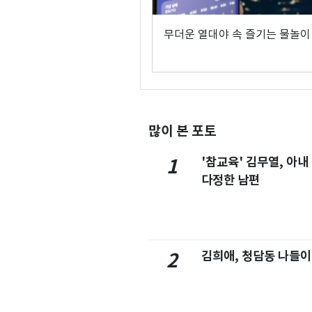
무더운 열대야 속 즐기는 물놀이
많이 본 포토
'참교육' 김무열, 아내
1
다정한 남편
김희애, 청담동 나들이
2