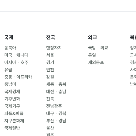
국제
전국
외교
북
동북아
행정자치
국방ㆍ외교
정
미국ㆍ캐나다
서울
통일
군
아시아ㆍ호주
경기
재외동포
경
유럽
인천
사
중동ㆍ아프리카
강원
문
중남미
세종ㆍ충북
남
국제경제
대전ㆍ충남
기후변화
전북
국제기구
전남광주
피플&피플
대구ㆍ경북
지구촌화제
부산ㆍ경남
국제일반
울산
제주