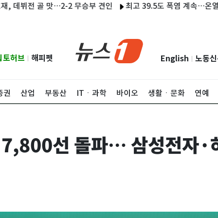
뷔전 골 맛…2-2 무승부 견인
최고 39.5도 폭염 계속…온열질환자 
립토허브
해피펫
English
노동신
|
|
증권
산업
부동산
ITㆍ과학
바이오
생활ㆍ문화
연예
 7,800선 돌파… 삼성전자·