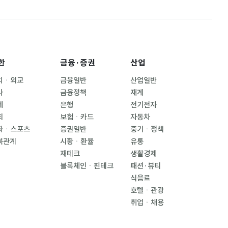
한
금융·증권
산업
치ㆍ외교
금융일반
산업일반
사
금융정책
재계
제
은행
전기전자
회
보험ㆍ카드
자동차
화ㆍ스포츠
증권일반
중기ㆍ정책
북관계
시황ㆍ환율
유통
재테크
생활경제
블록체인ㆍ핀테크
패션·뷰티
식음료
호텔ㆍ관광
취업ㆍ채용