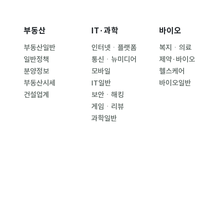
부동산
IT·과학
바이오
부동산일반
인터넷ㆍ플랫폼
복지ㆍ의료
일반정책
통신ㆍ뉴미디어
제약·바이오
분양정보
모바일
헬스케어
부동산시세
IT일반
바이오일반
건설업계
보안ㆍ해킹
게임ㆍ리뷰
과학일반