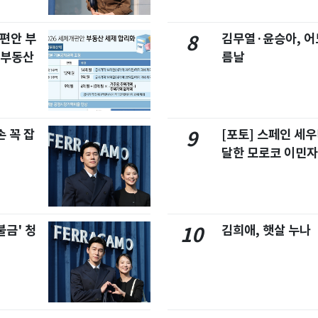
개편안 부
김무열·윤승아, 어
8
합부동산
름날
 꼭 잡
[포토] 스페인 세우
9
달한 모로코 이민
불금' 청
김희애, 햇살 누나
10