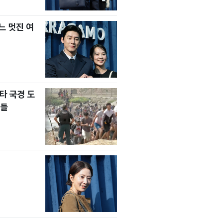
느 멋진 여
타 국경 도
자들