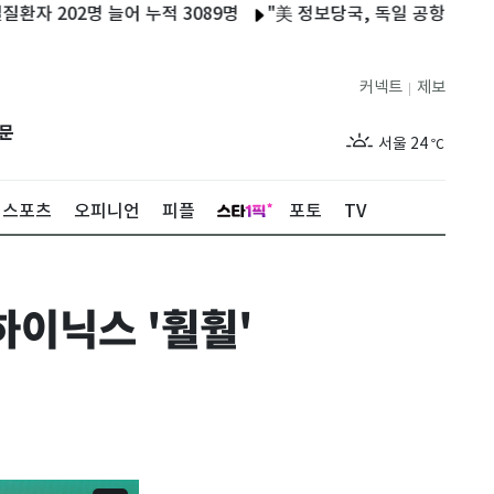
202명 늘어 누적 3089명
"美 정보당국, 독일 공항 폭발물 탑재
커넥트
제보
|
제주
29
℃
문
서울
24
℃
부산
28
℃
스포츠
오피니언
피플
포토
TV
대구
27
℃
인천
27
℃
하이닉스 '훨훨'
광주
28
℃
대전
28
℃
울산
27
℃
강릉
20
℃
제주
29
℃