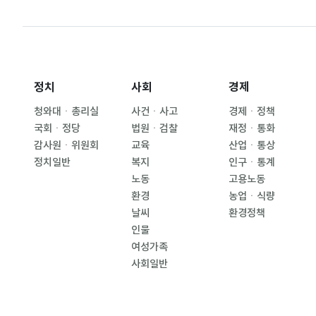
정치
사회
경제
청와대ㆍ총리실
사건ㆍ사고
경제ㆍ정책
국회ㆍ정당
법원ㆍ검찰
재정ㆍ통화
감사원ㆍ위원회
교육
산업ㆍ통상
정치일반
복지
인구ㆍ통계
노동
고용노동
환경
농업ㆍ식량
날씨
환경정책
인물
여성가족
사회일반