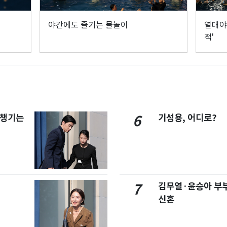
야간에도 즐기는 물놀이
열대야
적'
 챙기는
기성용, 어디로?
6
김무열·윤승아 부부
7
신혼