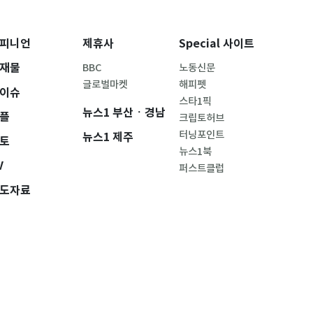
피니언
제휴사
Special 사이트
재물
BBC
노동신문
글로벌마켓
해피펫
이슈
스타1픽
뉴스1 부산ㆍ경남
플
크립토허브
터닝포인트
뉴스1 제주
토
뉴스1북
V
퍼스트클럽
도자료