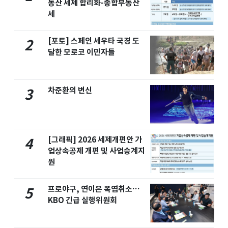
동산 세제 합리화-종합부동산
세
[포토] 스페인 세우타 국경 도
2
달한 모로코 이민자들
차준환의 변신
3
[그래픽] 2026 세제개편안 가
4
업상속공제 개편 및 사업승계지
원
프로야구, 연이은 폭염취소…
5
KBO 긴급 실행위원회