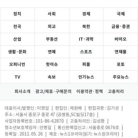
정치
사회
경제
국제
전국
외교
북한
금융·증권
산업
부동산
IT·과학
바이오
생활·문화
연예
스포츠
연재물
오피니언
핫이슈
피플
포토
TV
속보
인기뉴스
주요뉴스
회사소개
광고/제휴·구매문의
이용약관·정책
고충처리
대표이사/발행인 : 이영섭
|
편집인 : 채원배
|
편집국장 : 김기성
|
주소 : 서울시 종로구 종로 47 (공평동,SC빌딩17층)
|
사업자등록번호 : 101-86-62870
|
고충처리인 : 김성환
|
청소년보호책임자 : 안병길
|
통신판매업신고 : 서울종로 0676호
|
등록일 : 2011. 05. 26
|
제호 : 뉴스1코리아(읽기: 뉴스원코리아)
|