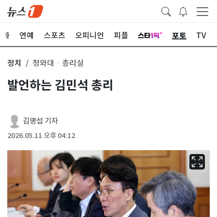
포토
문화
연예
스포츠
오피니언
피플
TV
정치
청와대ㆍ총리실
발언하는 김민석 총리
김명섭 기자
2026.05.11 오후 04:12