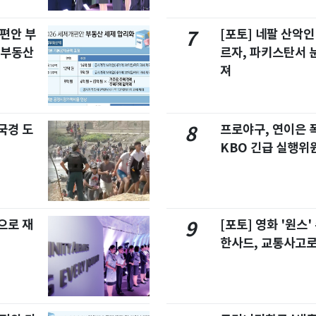
개편안 부
[포토] 네팔 산악인
7
합부동산
르자, 파키스탄서 
져
국경 도
프로야구, 연이은
8
KBO 긴급 실행위
으로 재
[포토] 영화 '원스
9
한사드, 교통사고로