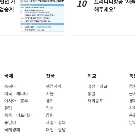
개편안 가
트리니티항공 '새
10
사업승계
해주세요'
국제
전국
외교
북
동북아
행정자치
국방ㆍ외교
정
미국ㆍ캐나다
서울
통일
군
아시아ㆍ호주
경기
재외동포
경
유럽
인천
사
중동ㆍ아프리카
강원
문
중남미
세종ㆍ충북
남
국제경제
대전ㆍ충남