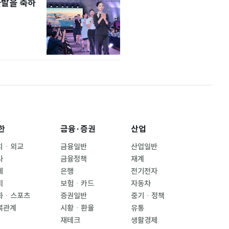
출발을 축하
한
금융·증권
산업
치ㆍ외교
금융일반
산업일반
사
금융정책
재계
제
은행
전기전자
회
보험ㆍ카드
자동차
화ㆍ스포츠
증권일반
중기ㆍ정책
북관계
시황ㆍ환율
유통
재테크
생활경제