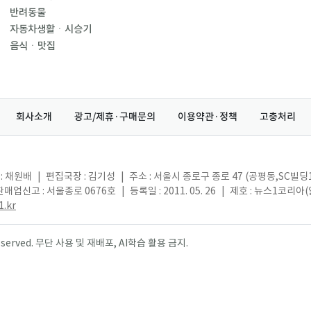
반려동물
자동차생활ㆍ시승기
음식ㆍ맛집
회사소개
광고/제휴·구매문의
이용약관·정책
고충처리
: 채원배
|
편집국장 : 김기성
|
주소 : 서울시 종로구 종로 47 (공평동,SC빌딩
매업신고 : 서울종로 0676호
|
등록일 : 2011. 05. 26
|
제호 : 뉴스1코리아
.kr
s reserved. 무단 사용 및 재배포, AI학습 활용 금지.