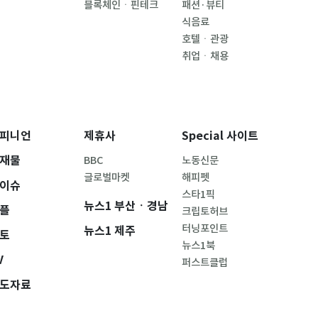
블록체인ㆍ핀테크
패션·뷰티
식음료
호텔ㆍ관광
취업ㆍ채용
피니언
제휴사
Special 사이트
재물
BBC
노동신문
글로벌마켓
해피펫
이슈
스타1픽
뉴스1 부산ㆍ경남
플
크립토허브
터닝포인트
뉴스1 제주
토
뉴스1북
V
퍼스트클럽
도자료