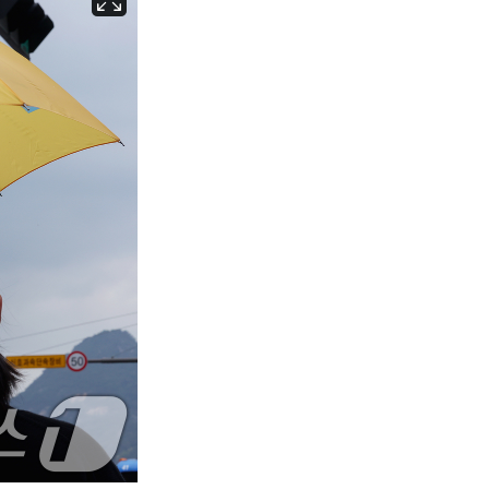
서울
36
℃
부산
32
℃
대구
36
℃
인천
35
℃
광주
36
℃
대전
35
℃
울산
31
℃
강릉
30
℃
제주
30
℃