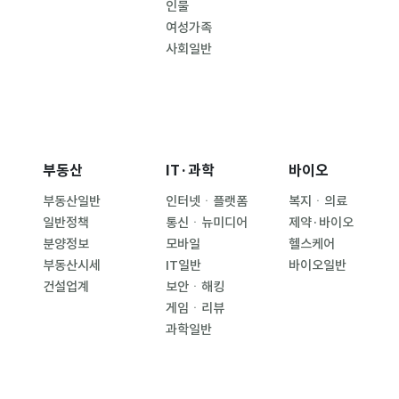
인물
여성가족
사회일반
부동산
IT·과학
바이오
부동산일반
인터넷ㆍ플랫폼
복지ㆍ의료
일반정책
통신ㆍ뉴미디어
제약·바이오
분양정보
모바일
헬스케어
부동산시세
IT일반
바이오일반
건설업계
보안ㆍ해킹
게임ㆍ리뷰
과학일반