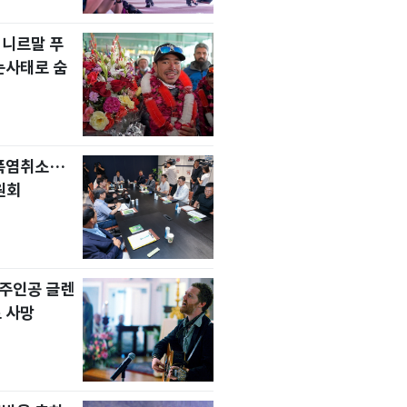
 니르말 푸
눈사태로 숨
 폭염취소…
원회
' 주인공 글렌
 사망