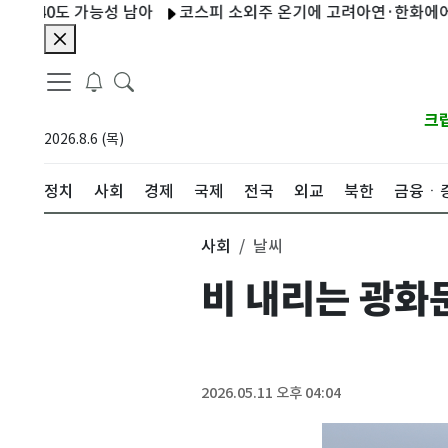
40도 가능성 남아
코스피 소외주 온기에 고려아연·한화에어로 '황제
크
2026.8.6 (목)
정치
사회
경제
국제
전국
외교
북한
금융ㆍ
사회
날씨
비 내리는 광화
2026.05.11 오후 04:04