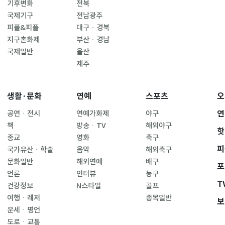
기후변화
전북
국제기구
전남광주
피플&피플
대구ㆍ경북
지구촌화제
부산ㆍ경남
국제일반
울산
제주
생활·문화
연예
스포츠
오
연
공연ㆍ전시
연예가화제
야구
책
방송ㆍTV
해외야구
핫
종교
영화
축구
피
국가유산ㆍ학술
음악
해외축구
문화일반
해외연예
배구
포
언론
인터뷰
농구
T
건강정보
N스타일
골프
여행ㆍ레저
종목일반
보
운세ㆍ명언
도로ㆍ교통