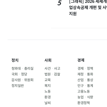
[그래픽] 2026 세제
5
업상속공제 개편 및 
지원
정치
사회
경제
청와대ㆍ총리실
사건ㆍ사고
경제ㆍ정책
국회ㆍ정당
법원ㆍ검찰
재정ㆍ통화
감사원ㆍ위원회
교육
산업ㆍ통상
정치일반
복지
인구ㆍ통계
노동
고용노동
환경
농업ㆍ식량
날씨
환경정책