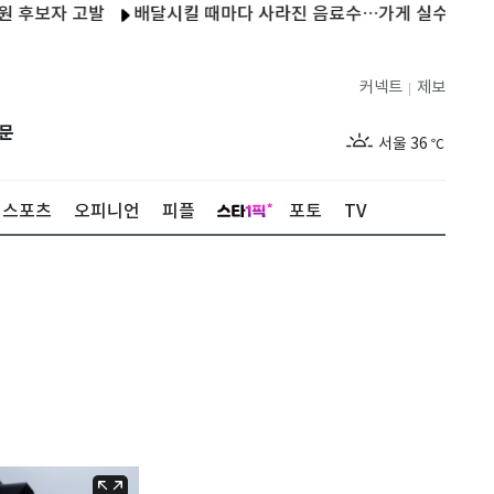
자 고발
배달시킬 때마다 사라진 음료수…가게 실수 아닌 아내의 '
커넥트
제보
|
제주
30
℃
문
서울
36
℃
부산
32
℃
스포츠
오피니언
피플
포토
TV
대구
36
℃
인천
35
℃
광주
36
℃
대전
35
℃
울산
31
℃
강릉
30
℃
제주
30
℃