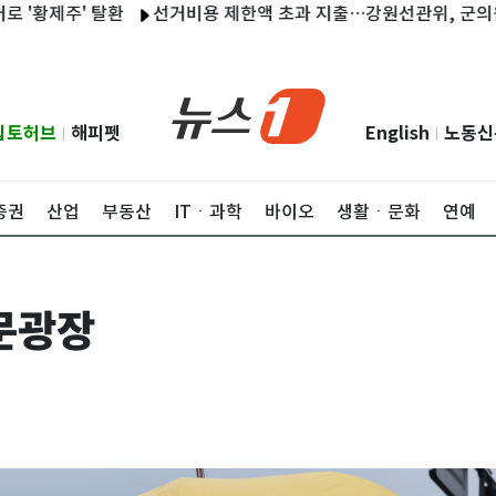
주' 탈환
선거비용 제한액 초과 지출…강원선관위, 군의원 후보
립토허브
해피펫
English
노동신
|
|
증권
산업
부동산
ITㆍ과학
바이오
생활ㆍ문화
연예
문광장