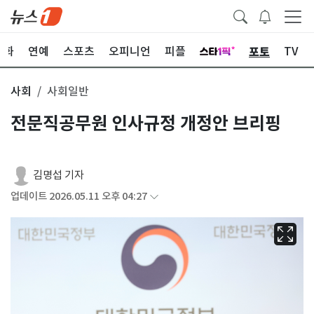
포토
문화
연예
스포츠
오피니언
피플
TV
사회
사회일반
전문직공무원 인사규정 개정안 브리핑
김명섭 기자
업데이트 2026.05.11 오후 04:27