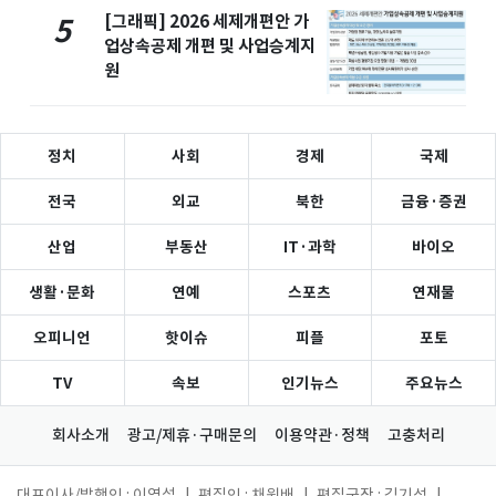
[그래픽] 2026 세제개편안 가
5
업상속공제 개편 및 사업승계지
원
정치
사회
경제
국제
전국
외교
북한
금융·증권
산업
부동산
IT·과학
바이오
생활·문화
연예
스포츠
연재물
오피니언
핫이슈
피플
포토
TV
속보
인기뉴스
주요뉴스
회사소개
광고/제휴·구매문의
이용약관·정책
고충처리
대표이사/발행인 : 이영섭
|
편집인 : 채원배
|
편집국장 : 김기성
|