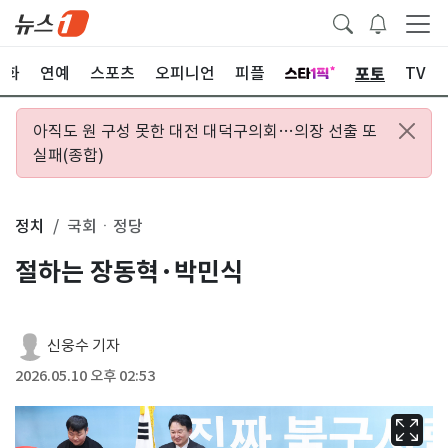
포토
문화
연예
스포츠
오피니언
피플
TV
아직도 원 구성 못한 대전 대덕구의회…의장 선출 또
실패(종합)
정치
국회ㆍ정당
절하는 장동혁·박민식
신웅수 기자
2026.05.10 오후 02:53