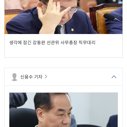
생각에 잠긴 강동완 선관위 사무총장 직무대리
신웅수 기자