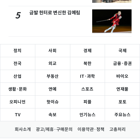
금발 헌터로 변신한 김예림
5
정치
사회
경제
국제
전국
외교
북한
금융·증권
산업
부동산
IT·과학
바이오
생활·문화
연예
스포츠
연재물
오피니언
핫이슈
피플
포토
TV
속보
인기뉴스
주요뉴스
회사소개
광고/제휴·구매문의
이용약관·정책
고충처리