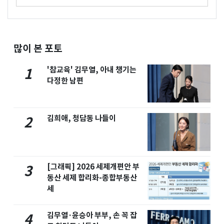
많이 본 포토
'참교육' 김무열, 아내 챙기는
1
다정한 남편
김희애, 청담동 나들이
2
[그래픽] 2026 세제개편안 부
3
동산 세제 합리화-종합부동산
세
김무열·윤승아 부부, 손 꼭 잡
4