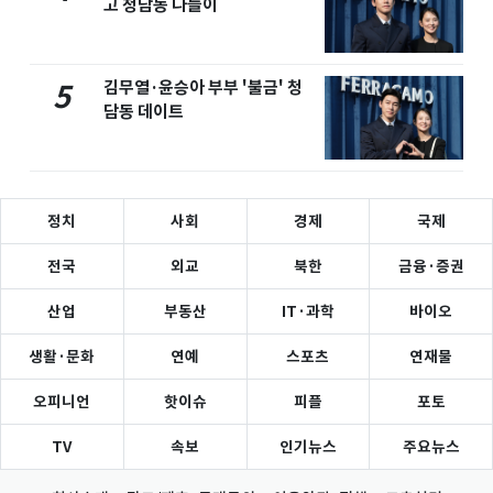
고 청담동 나들이
김무열·윤승아 부부 '불금' 청
5
담동 데이트
정치
사회
경제
국제
전국
외교
북한
금융·증권
산업
부동산
IT·과학
바이오
생활·문화
연예
스포츠
연재물
오피니언
핫이슈
피플
포토
TV
속보
인기뉴스
주요뉴스