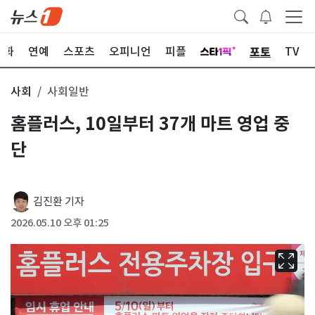
포토
문화
연예
스포츠
오피니언
피플
TV
사회
사회일반
홈플러스, 10일부터 37개 마트 영업 중
단
김진환 기자
2026.05.10 오후 01:25