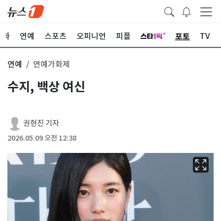
포토
문화
연예
스포츠
오피니언
피플
TV
연예
연예가화제
수지, 백상 여신
권현진 기자
2026.05.09 오전 12:38