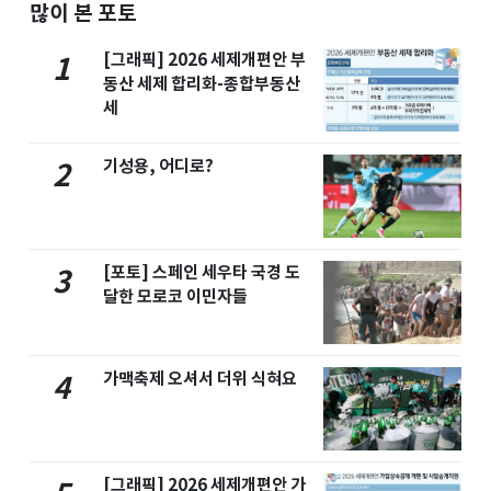
많이 본 포토
[그래픽] 2026 세제개편안 부
1
동산 세제 합리화-종합부동산
세
기성용, 어디로?
2
[포토] 스페인 세우타 국경 도
3
달한 모로코 이민자들
가맥축제 오셔서 더위 식혀요
4
[그래픽] 2026 세제개편안 가