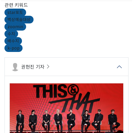
관련 키워드
star포토
백상예술대상
zoomin
수지
배수지
k-pop
권현진 기자