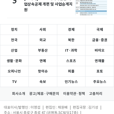
5
업상속공제 개편 및 사업승계지
원
정치
사회
경제
국제
전국
외교
북한
금융·증권
산업
부동산
IT·과학
바이오
생활·문화
연예
스포츠
연재물
오피니언
핫이슈
피플
포토
TV
속보
인기뉴스
주요뉴스
회사소개
광고/제휴·구매문의
이용약관·정책
고충처리
대표이사/발행인 : 이영섭
|
편집인 : 채원배
|
편집국장 : 김기성
|
주소 : 서울시 종로구 종로 47 (공평동,SC빌딩17층)
|