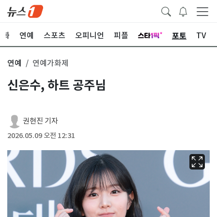
포토
문화
연예
스포츠
오피니언
피플
TV
연예
연예가화제
신은수, 하트 공주님
권현진 기자
2026.05.09 오전 12:31