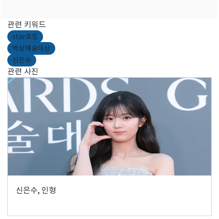
관련 키워드
star포토
백상예술대상
신은수
관련 사진
신은수, 인형