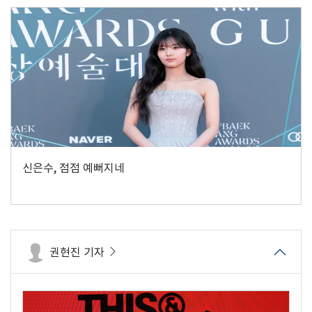
신은수, 점점 예뻐지네
권현진 기자