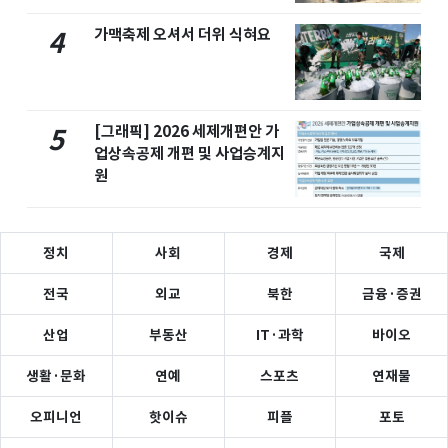
가맥축제 오셔서 더위 식혀요
4
[그래픽] 2026 세제개편안 가
5
업상속공제 개편 및 사업승계지
원
정치
사회
경제
국제
전국
외교
북한
금융·증권
산업
부동산
IT·과학
바이오
생활·문화
연예
스포츠
연재물
오피니언
핫이슈
피플
포토