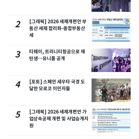
[그래픽] 2026 세제개편안 부
2
동산 세제 합리화-종합부동산
세
티웨이, 트리니티항공으로 재
3
탄생…유니폼 공개
[포토] 스페인 세우타 국경 도
4
달한 모로코 이민자들
[그래픽] 2026 세제개편안 가
5
업상속공제 개편 및 사업승계지
원