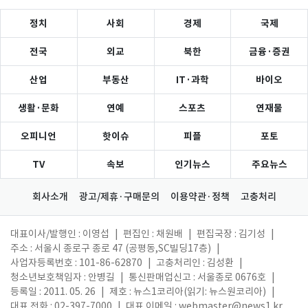
정치
사회
경제
국제
전국
외교
북한
금융·증권
산업
부동산
IT·과학
바이오
생활·문화
연예
스포츠
연재물
오피니언
핫이슈
피플
포토
TV
속보
인기뉴스
주요뉴스
회사소개
광고/제휴·구매문의
이용약관·정책
고충처리
대표이사/발행인 : 이영섭
|
편집인 : 채원배
|
편집국장 : 김기성
|
주소 : 서울시 종로구 종로 47 (공평동,SC빌딩17층)
|
사업자등록번호 : 101-86-62870
|
고충처리인 : 김성환
|
청소년보호책임자 : 안병길
|
통신판매업신고 : 서울종로 0676호
|
등록일 : 2011. 05. 26
|
제호 : 뉴스1코리아(읽기: 뉴스원코리아)
|
대표 전화 : 02-397-7000
|
대표 이메일 :
webmaster@news1.kr